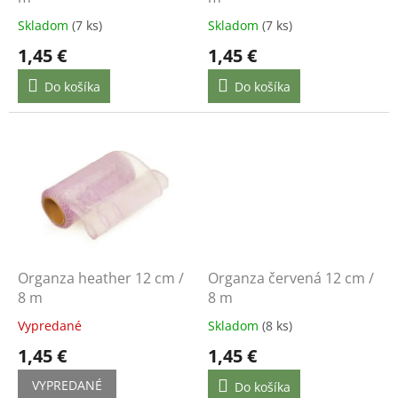
k
Skladom
(7 ks)
Skladom
(7 ks)
t
1,45 €
1,45 €
o
v
Do košíka
Do košíka
Organza heather 12 cm /
Organza červená 12 cm /
8 m
8 m
Vypredané
Skladom
(8 ks)
1,45 €
1,45 €
VYPREDANÉ
Do košíka