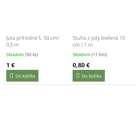
Juta prírodná š. 50 cm/
Stuha z juty bielená 10
0,5 m
cm / 1 m
Skladom
(50 ks)
Skladom
(17 bm)
1 €
0,80 €
Do košíka
Do košíka