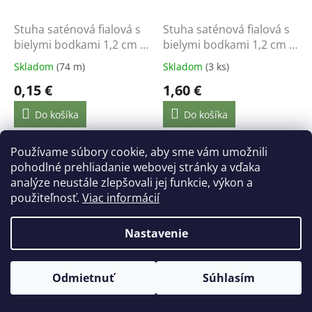
Stuha saténová fialová s
Stuha saténová fialová s
bielymi bodkami 1,2 cm /
bielymi bodkami 1,2 cm /
1 m
22 m
Skladom
(74 m)
Skladom
(3 ks)
0,15 €
1,60 €
Do košíka
Do košíka
Používame súbory cookie, aby sme vám umožnili
pohodlné prehliadanie webovej stránky a vďaka
analýze neustále zlepšovali jej funkcie, výkon a
použiteľnosť.
Viac informácií
Nastavenie
Stuha saténová červená s
Stuha saténová červená s
Odmietnuť
Súhlasím
bielymi bodkami 1,2 cm /
bielymi bodkami 1,2 cm /
1 m
22 m
Skladom
(76 m)
Skladom
(20 ks)