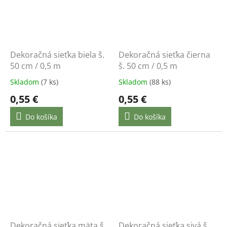
Dekoračná sieťka biela š.
Dekoračná sieťka čierna
50 cm / 0,5 m
š. 50 cm / 0,5 m
Skladom
(7 ks)
Skladom
(88 ks)
0,55 €
0,55 €
Do košíka
Do košíka
Dekoračná sieťka mäta š.
Dekoračná sieťka sivá š.