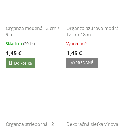
Organza medená 12 cm /
Organza azúrovo modrá
9 m
12 cm / 8 m
Skladom
(20 ks)
Vypredané
1,45 €
1,45 €
VYPREDANÉ
Do košíka
Organza strieborná 12
Dekoračná sieťka vínová