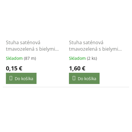
Stuha saténová
Stuha saténová
tmavozelená s bielymi
tmavozelená s bielymi
bodkami 1,2 cm / 1 m
bodkami 1,2 cm / 22 m
Skladom
(87 m)
Skladom
(2 ks)
0,15 €
1,60 €
Do košíka
Do košíka