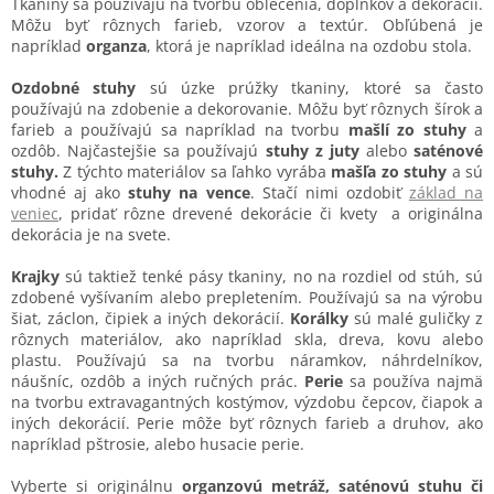
Tkaniny sa používajú na tvorbu oblečenia, doplnkov a dekorácií.
Môžu byť rôznych farieb, vzorov a textúr. Obľúbená je
napríklad
organza
, ktorá je napríklad ideálna na ozdobu stola.
Ozdobné stuhy
sú úzke prúžky tkaniny, ktoré sa často
používajú na zdobenie a dekorovanie. Môžu byť rôznych šírok a
farieb a používajú sa napríklad na tvorbu
mašlí zo stuhy
a
ozdôb. Najčastejšie sa používajú
stuhy z juty
alebo
saténové
stuhy.
Z týchto materiálov sa ľahko vyrába
mašľa zo stuhy
a sú
vhodné aj ako
stuhy na vence
. Stačí nimi ozdobiť
základ na
veniec
, pridať rôzne drevené dekorácie či kvety a originálna
dekorácia je na svete.
Krajky
sú taktiež tenké pásy tkaniny, no na rozdiel od stúh, sú
zdobené vyšívaním alebo prepletením. Používajú sa na výrobu
šiat, záclon, čipiek a iných dekorácií.
Korálky
sú malé guličky z
rôznych materiálov, ako napríklad skla, dreva, kovu alebo
plastu. Používajú sa na tvorbu náramkov, náhrdelníkov,
náušníc, ozdôb a iných ručných prác.
Perie
sa používa najmä
na tvorbu extravagantných kostýmov, výzdobu čepcov, čiapok a
iných dekorácií. Perie môže byť rôznych farieb a druhov, ako
napríklad pštrosie, alebo husacie perie.
Vyberte si originálnu
organzovú metráž,
saténovú stuhu či