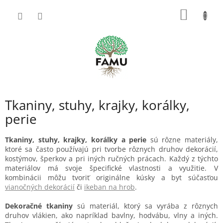
Prejsť
NÁKU
na
obsah
KOŠÍK
Tkaniny, stuhy, krajky, korálky,
perie
Tkaniny, stuhy, krajky, korálky a perie
sú rôzne materiály,
ktoré sa často používajú pri tvorbe rôznych druhov dekorácií,
kostýmov, šperkov a pri iných ručných prácach. Každý z týchto
materiálov má svoje špecifické vlastnosti a využitie. V
kombinácii môžu tvoriť originálne kúsky a byt súčasťou
vianočných dekorácií
či
ikeban na hrob
.
Dekoračné tkaniny
sú materiál, ktorý sa vyrába z rôznych
druhov vlákien, ako napríklad bavlny, hodvábu, vlny a iných.