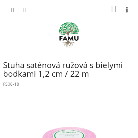
Prejsť
NÁKU
na
obsah
KOŠÍK
Stuha saténová ružová s bielymi
bodkami 1,2 cm / 22 m
FS08-18