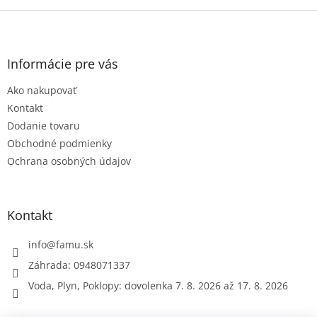
Z
á
p
ä
Informácie pre vás
t
Ako nakupovať
i
e
Kontakt
Dodanie tovaru
Obchodné podmienky
Ochrana osobných údajov
Kontakt
info
@
famu.sk
Záhrada: 0948071337
Voda, Plyn, Poklopy: dovolenka 7. 8. 2026 až 17. 8. 2026