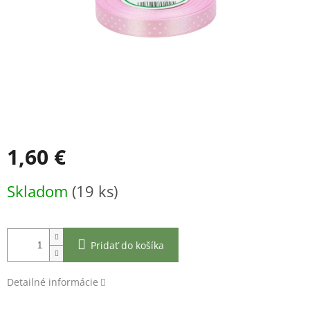
1,60 €
Jednotková
Skladom
(19 ks)
cena:
Pridať do košíka
Detailné informácie