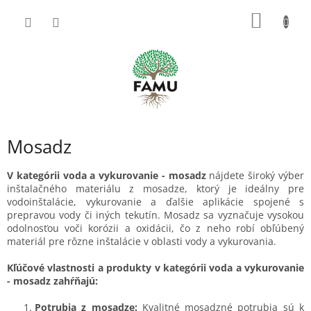
Prejsť
NÁKU
na
obsah
KOŠÍK
Mosadz
V kategórii voda a vykurovanie - mosadz
nájdete široký výber
inštalačného materiálu z mosadze, ktorý je ideálny pre
vodoinštalácie, vykurovanie a ďalšie aplikácie spojené s
prepravou vody či iných tekutín. Mosadz sa vyznačuje vysokou
odolnosťou voči korózii a oxidácii, čo z neho robí obľúbený
materiál pre rôzne inštalácie v oblasti vody a vykurovania.
Kľúčové vlastnosti a produkty v kategórii voda a vykurovanie
- mosadz zahŕňajú:
Potrubia z mosadze:
Kvalitné mosadzné potrubia sú k