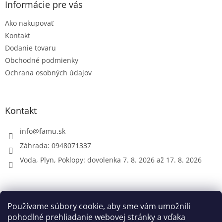
ä
Informácie pre vás
c
t
i
Ako nakupovať
i
e
e
p
Kontakt
r
Dodanie tovaru
v
Obchodné podmienky
k
Ochrana osobných údajov
y
v
ý
p
Kontakt
i
s
u
info
@
famu.sk
Záhrada: 0948071337
Voda, Plyn, Poklopy: dovolenka 7. 8. 2026 až 17. 8. 2026
Prijímame online platby
Používame súbory cookie, aby sme vám umožnili
pohodlné prehliadanie webovej stránky a vďaka