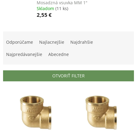
Mosadzná vsuvka MM 1"
Skladom
(11 ks)
2,55 €
R
a
Odporúčame
Najlacnejšie
Najdrahšie
d
e
Najpredávanejšie
Abecedne
n
i
e
OTVORIŤ FILTER
p
r
V
o
ý
d
p
u
i
k
s
t
p
o
r
v