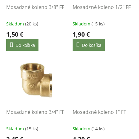
o
d
Mosadzné koleno 3/8" FF
Mosadzné koleno 1/2" FF
u
k
Skladom
(20 ks)
Skladom
(15 ks)
t
1,50 €
1,90 €
o
v
Do košíka
Do košíka
Mosadzné koleno 3/4" FF
Mosadzné koleno 1" FF
Skladom
(15 ks)
Skladom
(14 ks)