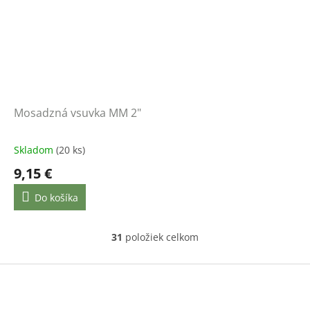
Mosadzná vsuvka MM 2"
Skladom
(20 ks)
9,15 €
Do košíka
31
položiek celkom
O
v
l
Z
á
á
d
p
a