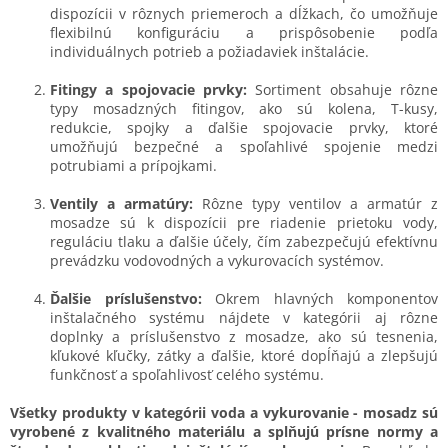
dispozícii v rôznych priemeroch a dĺžkach, čo umožňuje
flexibilnú konfiguráciu a prispôsobenie podľa
individuálnych potrieb a požiadaviek inštalácie.
Fitingy a spojovacie prvky:
Sortiment obsahuje rôzne
typy mosadzných fitingov, ako sú kolena, T-kusy,
redukcie, spojky a ďalšie spojovacie prvky, ktoré
umožňujú bezpečné a spoľahlivé spojenie medzi
potrubiami a prípojkami.
Ventily a armatúry:
Rôzne typy ventilov a armatúr z
mosadze sú k dispozícii pre riadenie prietoku vody,
reguláciu tlaku a ďalšie účely, čím zabezpečujú efektívnu
prevádzku vodovodných a vykurovacích systémov.
Ďalšie príslušenstvo:
Okrem hlavných komponentov
inštalačného systému nájdete v kategórii aj rôzne
doplnky a príslušenstvo z mosadze, ako sú tesnenia,
kľukové kľučky, zátky a ďalšie, ktoré dopĺňajú a zlepšujú
funkčnosť a spoľahlivosť celého systému.
Všetky produkty v kategórii voda a vykurovanie - mosadz sú
vyrobené z kvalitného materiálu a splňujú prísne normy a