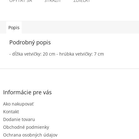
OPÝTAŤ SA
STRÁŽIŤ
ZDIEĽAŤ
Popis
Podrobný popis
- dĺžka vetvičky: 20 cm - hrúbka vetvičky: 7 cm
Z
á
p
ä
Informácie pre vás
t
Ako nakupovať
i
e
Kontakt
Dodanie tovaru
Obchodné podmienky
Ochrana osobných údajov