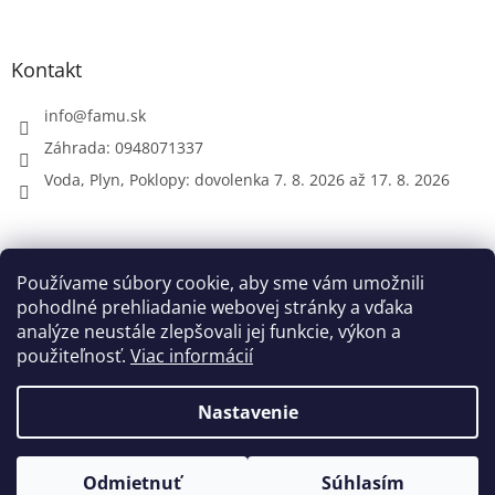
Kontakt
info
@
famu.sk
Záhrada: 0948071337
Voda, Plyn, Poklopy: dovolenka 7. 8. 2026 až 17. 8. 2026
Prijímame online platby
Používame súbory cookie, aby sme vám umožnili
pohodlné prehliadanie webovej stránky a vďaka
analýze neustále zlepšovali jej funkcie, výkon a
použiteľnosť.
Viac informácií
Nastavenie
Vytvoril Shoptet
Odmietnuť
Súhlasím
Copyright 2026
FAMU.sk
. Všetky práva vyhradené.