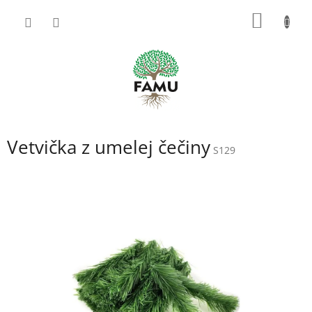
Prejsť
NÁKU
na
obsah
KOŠÍK
Vetvička z umelej čečiny
S129