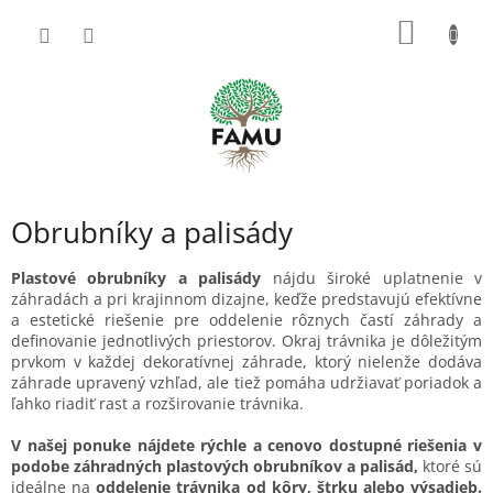
Prejsť
NÁKU
na
obsah
KOŠÍK
Obrubníky a palisády
Plastové obrubníky a palisády
nájdu široké uplatnenie v
záhradách a pri krajinnom dizajne, keďže predstavujú efektívne
a estetické riešenie pre oddelenie rôznych častí záhrady a
definovanie jednotlivých priestorov. Okraj trávnika je dôležitým
prvkom v každej dekoratívnej záhrade, ktorý nielenže dodáva
záhrade upravený vzhľad, ale tiež pomáha udržiavať poriadok a
ľahko riadiť rast a rozširovanie trávnika.
V našej ponuke nájdete rýchle a cenovo dostupné riešenia v
podobe záhradných plastových obrubníkov a palisád,
ktoré sú
ideálne na
oddelenie trávnika od kôry, štrku alebo výsadieb.