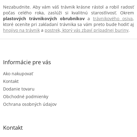
Nezabudnite. Aby vám váš trávnik krásne rástol a robil radosť
počas celého roka, zaslúži si kvalitnú starostlivosť. Okrem
plastových trávnikových obrubníkov
a
trávnikového osiva
,
ktoré oceníte pri zakladaní trávnika sa vám preto bude hodiť aj
hnojivo na trávnik
a
postrek, ktorý vás zbaví prípadnej buriny
.
Z
á
p
ä
Informácie pre vás
t
Ako nakupovať
i
e
Kontakt
Dodanie tovaru
Obchodné podmienky
Ochrana osobných údajov
Kontakt