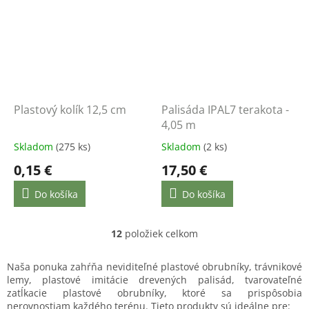
Plastový kolík 12,5 cm
Palisáda IPAL7 terakota -
4,05 m
Skladom
(275 ks)
Skladom
(2 ks)
0,15 €
17,50 €
Do košíka
Do košíka
12
položiek celkom
O
v
l
Naša ponuka zahŕňa neviditeľné plastové obrubníky, trávnikové
á
lemy, plastové imitácie drevených palisád, tvarovateľné
d
zatĺkacie plastové obrubníky, ktoré sa prispôsobia
a
nerovnostiam každého terénu. Tieto produkty sú ideálne pre: