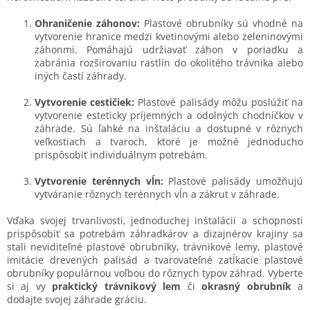
c
i
Ohraničenie záhonov:
Plastové obrubníky sú vhodné na
e
vytvorenie hranice medzi kvetinovými alebo zeleninovými
p
záhonmi. Pomáhajú udržiavať záhon v poriadku a
r
zabránia rozširovaniu rastlín do okolitého trávnika alebo
v
iných častí záhrady.
k
y
Vytvorenie cestičiek:
Plastové palisády môžu poslúžiť na
v
vytvorenie esteticky príjemných a odolných chodníčkov v
ý
záhrade. Sú ľahké na inštaláciu a dostupné v rôznych
p
veľkostiach a tvaroch, ktoré je možné jednoducho
i
prispôsobiť individuálnym potrebám.
s
u
Vytvorenie terénnych vĺn:
Plastové palisády umožňujú
vytváranie rôznych terénnych vĺn a zákrut v záhrade.
Vďaka svojej trvanlivosti, jednoduchej inštalácii a schopnosti
prispôsobiť sa potrebám záhradkárov a dizajnérov krajiny sa
stali neviditeľné plastové obrubníky, trávnikové lemy, plastové
imitácie drevených palisád a tvarovateľné zatĺkacie plastové
obrubníky populárnou voľbou do rôznych typov záhrad. Vyberte
si aj vy
praktický trávnikový lem
či
okrasný obrubník
a
dodajte svojej záhrade gráciu.