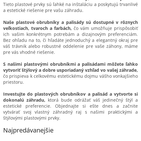
Tieto plastové prvky sú ľahké na inštaláciu a poskytujú trvanlivé
a estetické riešenie pre vašu záhradu.
Naše plastové obrubníky a palisády sú dostupné v rôznych
veľkostiach, tvaroch a farbách,
čo vám umožňuje prispôsobiť
ich vašim konkrétnym potrebám a dizajnovým preferenciám.
Bez ohľadu na to, či hľadáte jednoduchý a elegantný okraj pre
váš trávnik alebo robustné oddelenie pre vaše záhony, máme
pre vás vhodné riešenie.
S našimi plastovými obrubníkmi a palisádami môžete ľahko
vytvoriť štýlový a dobre usporiadaný vzhľad vo vašej záhrade,
čo prispieva k celkovému estetickému dojmu vášho vonkajšieho
priestoru.
Investujte do plastových obrubníkov a palisád a vytvorte si
dokonalú záhradu,
ktorá bude odrážať váš jedinečný štýl a
estetické preferencie. Objednajte si ešte dnes a začnite
vytvárať svoj vlastný záhradný raj s našimi praktickými a
štýlovými plastovými prvky.
Najpredávanejšie