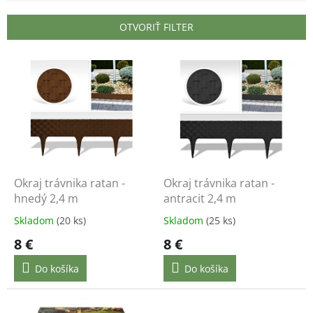
i
e
OTVORIŤ FILTER
p
r
V
o
ý
d
p
u
i
k
s
t
p
o
r
v
o
d
Okraj trávnika ratan -
Okraj trávnika ratan -
u
hnedý 2,4 m
antracit 2,4 m
k
Skladom
(20 ks)
Skladom
(25 ks)
t
8 €
8 €
o
v
Do košíka
Do košíka