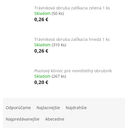
Trávniková obruba zatĺkacia zelená 1 ks
Skladom
(50 ks)
0,26 €
Trávniková obruba zatĺkacia hnedá 1 ks
Skladom
(310 ks)
0,26 €
Plastový kliniec pre neviditeľný obrubník
Skladom
(267 ks)
0,20 €
R
a
Odporúčame
Najlacnejšie
Najdrahšie
d
e
Najpredávanejšie
Abecedne
n