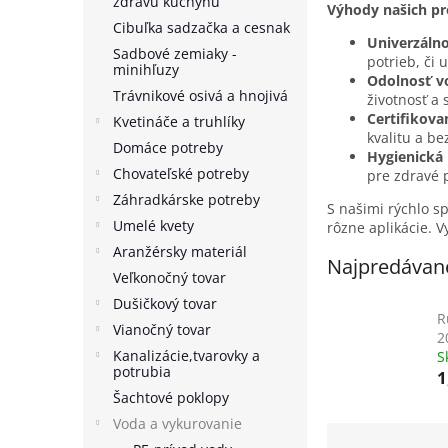
zdravú kuchyňu
Výhody našich p
Cibuľka sadzačka a cesnak
Univerzálno
Sadbové zemiaky -
potrieb, či
minihľuzy
Odolnosť vo
Trávnikové osivá a hnojivá
životnosť a 
Certifikova
Kvetináče a truhlíky
kvalitu a be
Domáce potreby
Hygienická
Chovateľské potreby
pre zdravé 
Záhradkárske potreby
S našimi rýchlo s
Umelé kvety
rôzne aplikácie. V
Aranžérsky materiál
Najpredávane
Veľkonočný tovar
Dušičkový tovar
R
Vianočný tovar
2
Kanalizácie,tvarovky a
S
potrubia
1
Šachtové poklopy
Voda a vykurovanie
R