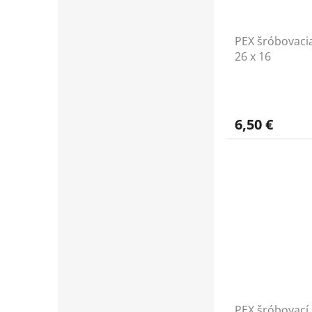
PEX šróbovaci
26 x 16
6,50 €
PEX šróbovací 