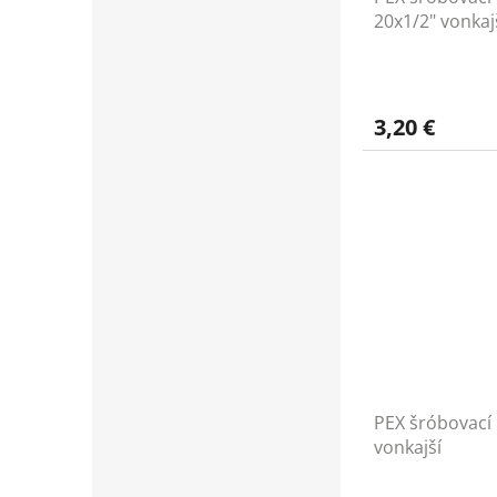
20x1/2" vonkaj
3,20 €
PEX šróbovací 
vonkajší