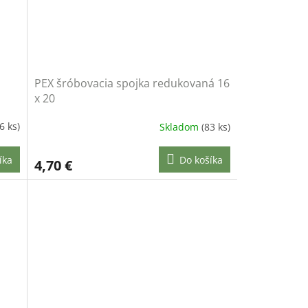
PEX šróbovacia spojka redukovaná 16
x 20
6 ks)
Skladom
(83 ks)
íka
Do košíka
4,70 €