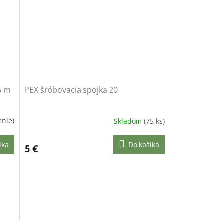
5 m
PEX šróbovacia spojka 20
enie)
Skladom
(75 ks)
íka
Do košíka
5 €