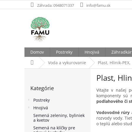
Prejsť
Záhrada: 0948071337
info@famu.sk
na
obsah
Domov
Postreky
Hnojivá
Záhradkár
Domov
Voda a vykurovanie
Plast, Hlinik-PEX,
B
Plast, Hli
o
Preskočiť
č
Kategórie
kategórie
n
Vitajte v našej 
komponenty sú n
ý
Postreky
podlahového či s
p
Hnojivá
a
Vodovodné rúry 
Semená zeleniny, byliniek
n
rozvody vody. Tie
a kvetov
e
o teplú alebo stu
Semená na klíčky pre
l