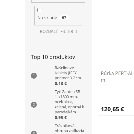
Na sklade
67
ROZBALIŤ FILTER
Top 10 produktov
Rašelinové
Rúrka PERT-AL
tablety JIFFY
priemer 3,7 cm
m
0,13 €
Tyč Garden SB
11/1800 mm,
oceľ/plast,
zelená, oporná k
120,65 €
paradajkám
0,95 €
Trávniková
obruba zatĺkacia