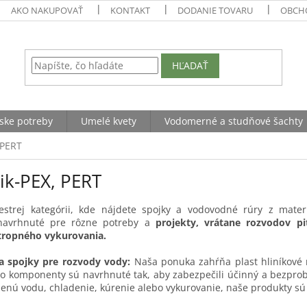
AKO NAKUPOVAŤ
KONTAKT
DODANIE TOVARU
OBCH
HĽADAŤ
ske potreby
Umelé kvety
Vodomerné a studňové šachty
 PERT
nik-PEX, PERT
pestrej kategórii, kde nájdete spojky a vodovodné rúry z materi
avrhnuté pre rôzne potreby a
projekty, vrátane rozvodov pi
tropného vykurovania.
a spojky pre rozvody vody:
Naša ponuka zahŕňa plast hliníkové r
to komponenty sú navrhnuté tak, aby zabezpečili účinný a bezpro
denú vodu, chladenie, kúrenie alebo vykurovanie, naše produkty s