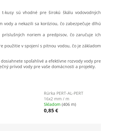
 a t-kusy sú vhodné pre širokú škálu vodovodných
m vody a nekazili sa koróziou, čo zabezpečuje dlhú
 príslušných noriem a predpisov, čo zaručuje ich
 použitie v spojení s pitnou vodou, čo je základom
 dosiahnete spoľahlivé a efektívne rozvody vody pre
zpečný prívod vody pre vaše domácnosti a projekty.
Rúrka PERT-AL-PERT
16x2 mm / m
Skladom
(406 m)
0,85 €