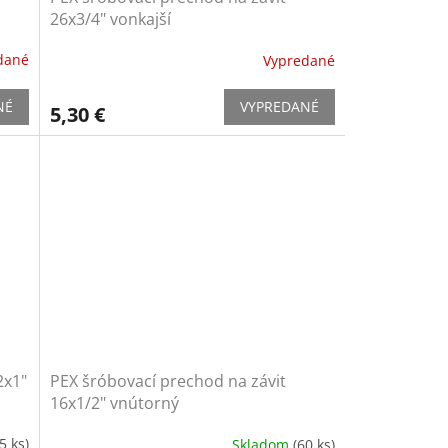
26x3/4" vonkajší
dané
Vypredané
NÉ
VYPREDANÉ
5,30 €
2x1"
PEX šróbovací prechod na závit
16x1/2" vnútorný
5 ks)
Skladom
(60 ks)