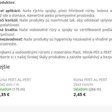
roduktov:
sť aplikácií:
Naše rýchlo spojky, plast hliníkové rúrky, kolena
 už ide o domáce, komerčné alebo priemyselné prostredia.
či korózii:
Naše produkty sú navrhnuté tak, aby odolávali vplyvo
spoľahlivosť.
ná kvalita:
Naše vodovodné rúry a spojky sú certifikované podľa
zpečnosť.
 nezávadnosť:
Naše produkty sú hygienicky nezávadné a vhodné pre
prostredie.
pojkami a vodovodnými rúrami z materiálov Plast, Hliník-PEX a PERT
yberte si z našej širokej škály produktov a zaistite spoľahlivý a be
jšie
úrka PERT-AL-PERT
Rúrka PERT-AL-PERT
0x2 mm / m
26x3 mm/m
kladom
(175 m)
Skladom
(266 m)
,35 €
2,45 €