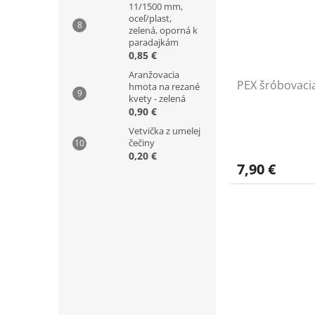
11/1500 mm,
oceľ/plast,
zelená, oporná k
paradajkám
0,85 €
Aranžovacia
PEX šróbovacia
hmota na rezané
kvety - zelená
0,90 €
Vetvička z umelej
čečiny
0,20 €
7,90 €