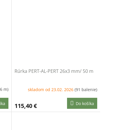
Rúrka PERT-AL-PERT 26x3 mm/ 50 m
66 m)
skladom od 23.02. 2026
(91 balenie)
íka
Do košíka
115,40 €