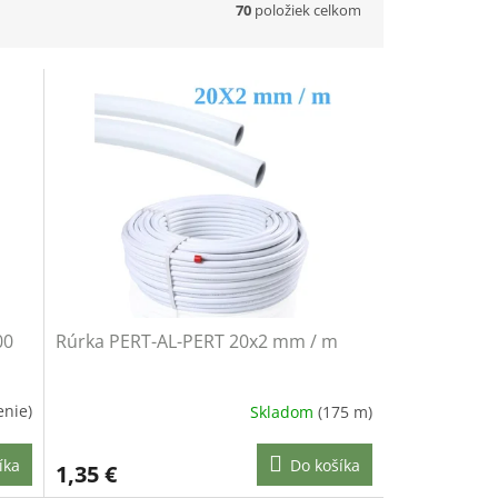
70
položiek celkom
00
Rúrka PERT-AL-PERT 20x2 mm / m
enie)
Skladom
(175 m)
íka
Do košíka
1,35 €