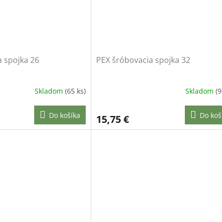
 spojka 26
PEX šróbovacia spojka 32
Skladom
(65 ks)
Skladom
(9
Do košíka
Do koš
15,75 €