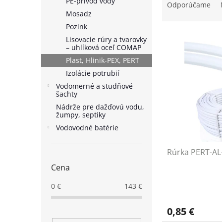
PE-prívod vody
a
Odporúčame
d
Mosadz
e
Pozink
V
n
Lisovacie rúry a tvarovky
ý
i
– uhlíková oceľ COMAP
p
e
Plast, Hlinik-PEX, PERT
i
p
Izolácie potrubií
s
r
Vodomerné a studňové
p
o
šachty
r
d
Nádrže pre dažďovú vodu,
o
u
žumpy, septiky
d
k
Vodovodné batérie
u
t
k
o
Rúrka PERT-AL
t
v
o
Cena
v
0
€
143
€
0,85 €