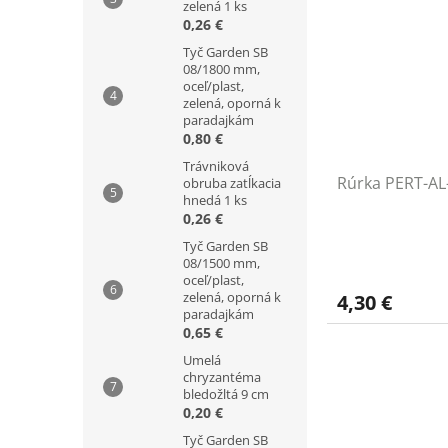
zelená 1 ks
0,26 €
Tyč Garden SB
08/1800 mm,
oceľ/plast,
zelená, oporná k
paradajkám
0,80 €
Trávniková
Rúrka PERT-AL
obruba zatĺkacia
hnedá 1 ks
0,26 €
Tyč Garden SB
08/1500 mm,
oceľ/plast,
zelená, oporná k
4,30 €
paradajkám
0,65 €
Umelá
chryzantéma
bledožltá 9 cm
0,20 €
Tyč Garden SB