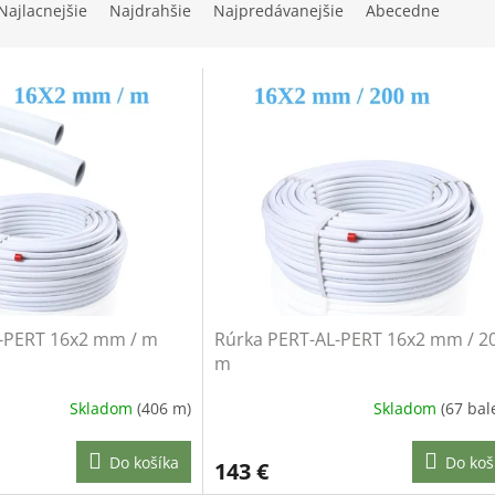
Najlacnejšie
Najdrahšie
Najpredávanejšie
Abecedne
-PERT 16x2 mm / m
Rúrka PERT-AL-PERT 16x2 mm / 2
m
Skladom
(406 m)
Skladom
(67 bal
Do košíka
Do koš
143 €