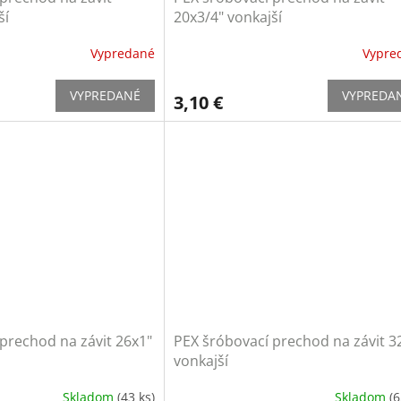
ší
20x3/4" vonkajší
Vypredané
Vypre
VYPREDANÉ
VYPREDA
3,10 €
prechod na závit 26x1"
PEX šróbovací prechod na závit 3
vonkajší
Skladom
(43 ks)
Skladom
(6