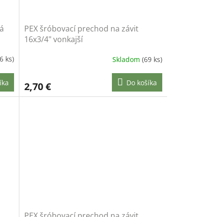
á
PEX šróbovací prechod na závit
16x3/4" vonkajší
6 ks)
Skladom
(69 ks)
íka
Do košíka
2,70 €
PEX šróbovací prechod na závit