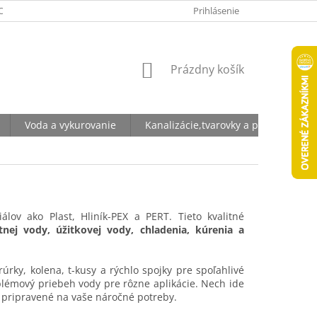
ODNÉ PODMIENKY
OCHRANA OSOBNÝCH ÚDAJOV
Prihlásenie
NÁKUPNÝ
Prázdny košík
KOŠÍK
Voda a vykurovanie
Kanalizácie,tvarovky a potrubia
álov ako Plast, Hliník-PEX a PERT. Tieto kvalitné
tnej vody, úžitkovej vody, chladenia, kúrenia a
úrky, kolena, t-kusy a rýchlo spojky pre spoľahlivé
blémový priebeh vody pre rôzne aplikácie. Nech ide
ú pripravené na vaše náročné potreby.