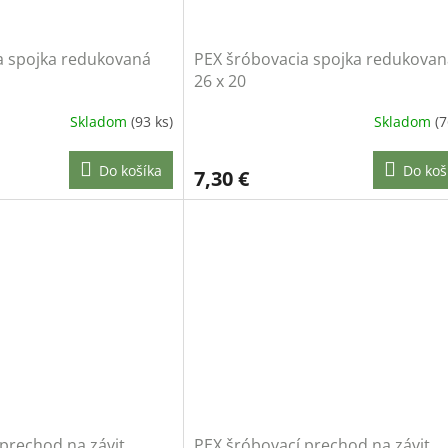
a spojka redukovaná
PEX šróbovacia spojka redukovan
26 x 20
Skladom
(93 ks)
Skladom
(7
Do košíka
Do koš
7,30 €
prechod na závit
PEX šróbovací prechod na závit