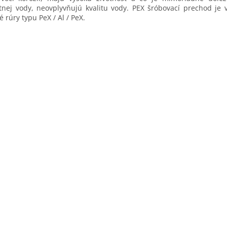
itnej vody, neovplyvňujú kvalitu vody.
PEX šróbovací prechod
je 
é rúry typu PeX / Al / PeX.