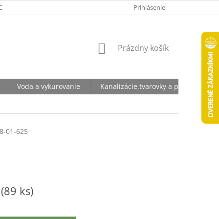
ODNÉ PODMIENKY
OCHRANA OSOBNÝCH ÚDAJOV
Prihlásenie
NÁKUPNÝ
Prázdny košík
KOŠÍK
Voda a vykurovanie
Kanalizácie,tvarovky a potrubia
8-01-625
m
(89 ks)