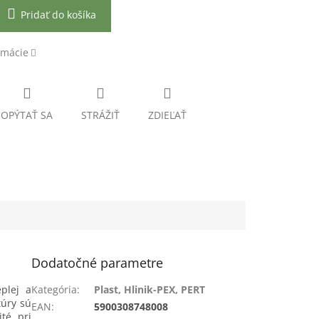
Pridať do košíka
rmácie
OPÝTAŤ SA
STRÁŽIŤ
ZDIEĽAŤ
Dodatočné parametre
plej a
Kategória
:
Plast, Hlinik-PEX, PERT
úry sú
EAN
:
5900308748008
té pri