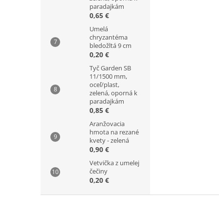
paradajkám
0,65 €
Umelá
chryzantéma
bledožltá 9 cm
0,20 €
Tyč Garden SB
11/1500 mm,
oceľ/plast,
zelená, oporná k
paradajkám
0,85 €
Aranžovacia
hmota na rezané
kvety - zelená
0,90 €
Vetvička z umelej
čečiny
0,20 €
Z
á