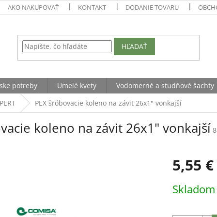
AKO NAKUPOVAŤ
KONTAKT
DODANIE TOVARU
OBCH
HĽADAŤ
ske potreby
Umelé kvety
Vodomerné a studňové šachty
 PERT
PEX šróbovacie koleno na závit 26x1" vonkajší
vacie koleno na závit 26x1" vonkajší
8
5,55 €
Jednotková
Sklado
cena: