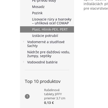
PE-prívod vody
inštaláciách p
Mosadz
pre viacvrstvov
Pozink
Lisovacie rúry a tvarovky
– uhlíková oceľ COMAP
Plast, Hlinik-PEX, PERT
Izolácie potrubií
Vodomerné a studňové
šachty
Nádrže pre dažďovú vodu,
žumpy, septiky
Vodovodné batérie
Top 10 produktov
Rašelinové
tablety JIFFY
priemer 3,7 cm
0,13 €