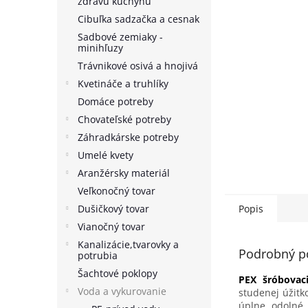
zdravú kuchyňu
Cibuľka sadzačka a cesnak
Sadbové zemiaky -
minihľuzy
Trávnikové osivá a hnojivá
Kvetináče a truhlíky
Domáce potreby
Chovateľské potreby
Záhradkárske potreby
Umelé kvety
Aranžérsky materiál
Veľkonočný tovar
Dušičkový tovar
Popis
Vianočný tovar
Kanalizácie,tvarovky a
Podrobný p
potrubia
Šachtové poklopy
PEX šróbovaci
Voda a vykurovanie
studenej úžitk
úplne odolné 