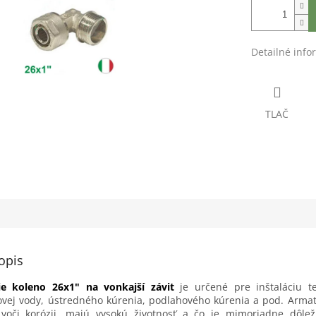
Detailné info
TLAČ
opis
e koleno 26x1" na vonkajší závit
je určené pre inštaláciu te
ovej vody, ústredného kúrenia, podlahového kúrenia a pod.
Armat
voči korózii, majú vysokú životnosť a čo je mimoriadne dôleži