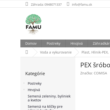
Prejsť
Záhrada: 0948071337
info@famu.sk
na
obsah
Domov
Postreky
Hnojivá
Záhradkár
Domov
Voda a vykurovanie
Plast, Hlinik-PEX,
B
PEX šróbo
o
Preskočiť
č
Kategórie
Značka:
COMISA
kategórie
n
ý
Postreky
p
Hnojivá
a
Semená zeleniny, byliniek
n
a kvetov
e
Semená na klíčky pre
l