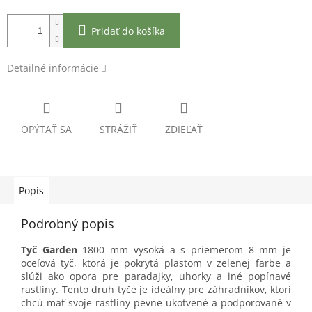
Pridať do košíka
Detailné informácie
OPÝTAŤ SA
STRÁŽIŤ
ZDIEĽAŤ
Popis
Podrobný popis
Tyč Garden
1800 mm vysoká a s priemerom 8 mm je
oceľová tyč, ktorá je pokrytá plastom v zelenej farbe a
slúži ako opora pre paradajky, uhorky a iné popínavé
rastliny. Tento druh tyče je ideálny pre záhradníkov, ktorí
chcú mať svoje rastliny pevne ukotvené a podporované v