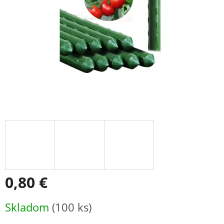
0,80 €
Jednotková
Skladom
(100 ks)
cena: