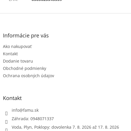
Z
á
p
ä
Informácie pre vás
t
Ako nakupovať
i
e
Kontakt
Dodanie tovaru
Obchodné podmienky
Ochrana osobných údajov
Kontakt
info
@
famu.sk
Záhrada: 0948071337
Voda, Plyn, Poklopy: dovolenka 7. 8. 2026 až 17. 8. 2026