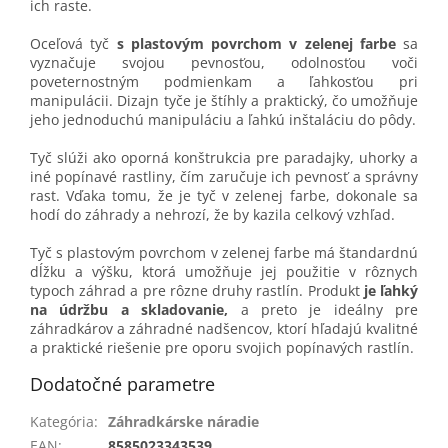
ich raste.
Oceľová tyč
s plastovým povrchom v zelenej farbe
sa
vyznačuje svojou pevnosťou, odolnosťou voči
poveternostným podmienkam a ľahkosťou pri
manipulácii. Dizajn tyče je štíhly a praktický, čo umožňuje
jeho jednoduchú manipuláciu a ľahkú inštaláciu do pôdy.
Tyč slúži ako oporná konštrukcia pre paradajky, uhorky a
iné popínavé rastliny, čím zaručuje ich pevnosť a správny
rast. Vďaka tomu, že je tyč v zelenej farbe, dokonale sa
hodí do záhrady a nehrozí, že by kazila celkový vzhľad.
Tyč s plastovým povrchom v zelenej farbe má štandardnú
dĺžku a výšku, ktorá umožňuje jej použitie v rôznych
typoch záhrad a pre rôzne druhy rastlín. Produkt
je ľahký
na údržbu a skladovanie,
a preto je ideálny pre
záhradkárov a záhradné nadšencov, ktorí hľadajú kvalitné
a praktické riešenie pre oporu svojich popínavých rastlín.
Dodatočné parametre
Kategória
:
Záhradkárske náradie
EAN
:
8585023343539