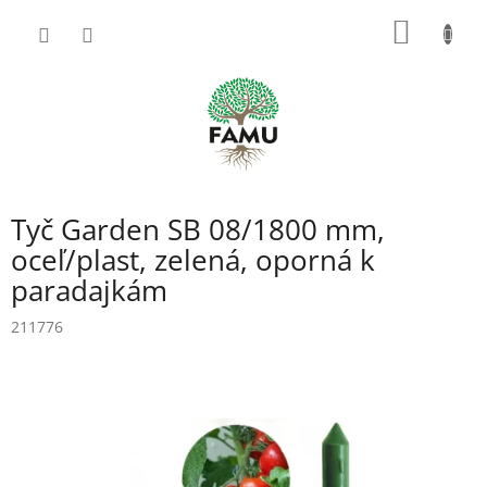
Prejsť
NÁKU
na
obsah
KOŠÍK
Tyč Garden SB 08/1800 mm,
oceľ/plast, zelená, oporná k
paradajkám
211776