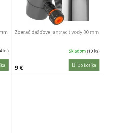
0 mm
Zberač dažďovej antracit vody 90 mm
4 ks)
Skladom
(19 ks)
íka
Do košíka
9 €