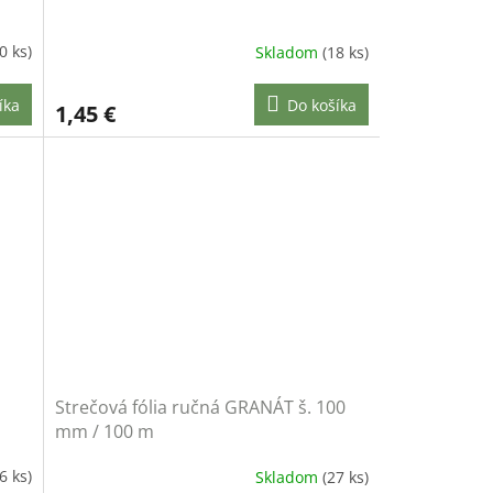
0 ks)
Skladom
(18 ks)
íka
Do košíka
1,45 €
Strečová fólia ručná GRANÁT š. 100
mm / 100 m
(6 ks)
Skladom
(27 ks)