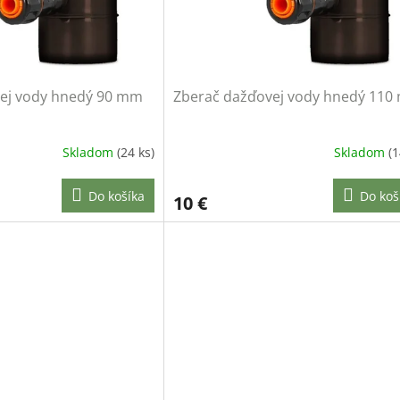
ej vody hnedý 90 mm
Zberač dažďovej vody hnedý 11
Skladom
(24 ks)
Skladom
(1
Do košíka
Do koš
10 €