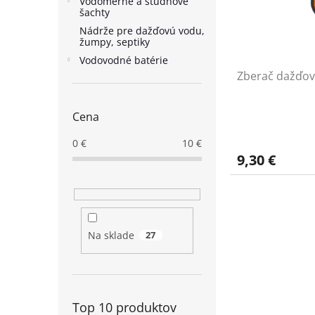
r
Vodomerné a studňové
d
šachty
o
u
Nádrže pre dažďovú vodu,
d
k
žumpy, septiky
u
t
Vodovodné batérie
k
o
Zberač dažďov
t
v
o
v
Cena
0
€
10
€
9,30 €
Na sklade
27
Top 10 produktov