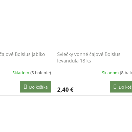
čajové Bolsius jablko
Sviečky vonné čajové Bolsius
levanduľa 18 ks
Skladom
(5 balenie)
Skladom
(8 bal
Do košíka
Do koš
2,40 €