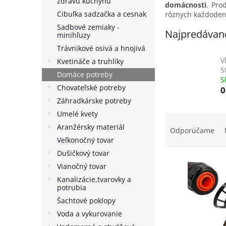
zdravú kuchyňu
domácnosti
. Pro
Cibuľka sadzačka a cesnak
rôznych každoden
Sadbové zemiaky -
Najpredávane
minihľuzy
Trávnikové osivá a hnojivá
V
Kvetináče a truhlíky
5
Domáce potreby
S
Chovateľské potreby
0
Záhradkárske potreby
Umelé kvety
R
Aranžérsky materiál
a
Odporúčame
d
Veľkonočný tovar
e
Dušičkový tovar
V
n
Vianočný tovar
ý
i
Kanalizácie,tvarovky a
p
e
potrubia
i
p
Šachtové poklopy
s
r
Voda a vykurovanie
p
o