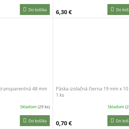
Do košíka
Do koš
6,30 €
 transparentná 48 mm
Páska izolačná čierna 19 mm x 10
1 ks
Skladom
(29 ks)
Skladom
(2
Do košíka
Do koš
0,70 €