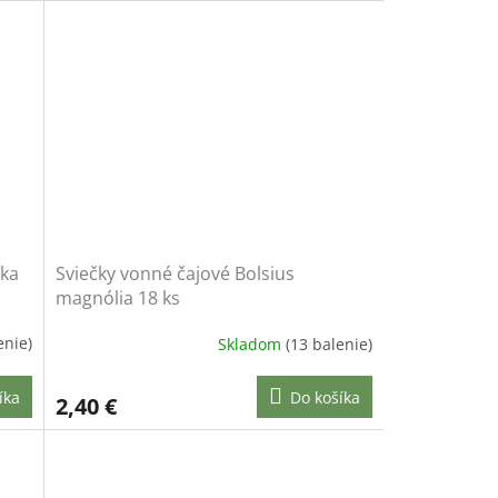
lka
Sviečky vonné čajové Bolsius
magnólia 18 ks
enie)
Skladom
(13 balenie)
íka
Do košíka
2,40 €