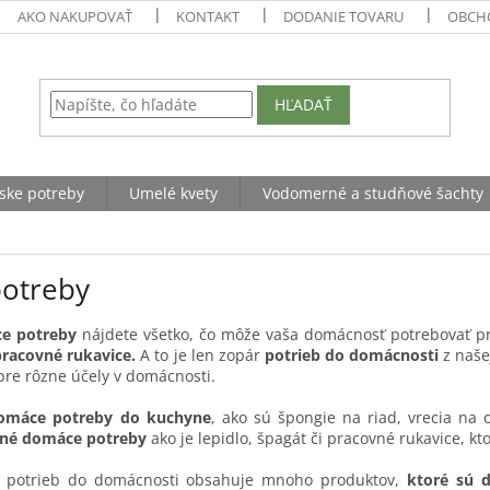
AKO NAKUPOVAŤ
KONTAKT
DODANIE TOVARU
OBCH
HĽADAŤ
ske potreby
Umelé kvety
Vodomerné a studňové šachty
otreby
e potreby
nájdete všetko, čo môže vaša domácnosť potrebovať p
pracovné rukavice.
A to je len zopár
potrieb do domácnosti
z naše
pre rôzne účely v domácnosti.
omáce potreby do kuchyne
, ako sú špongie na riad, vrecia na
cné domáce potreby
ako je lepidlo, špagát či pracovné rukavice, k
ia potrieb do domácnosti obsahuje mnoho produktov,
ktoré sú d