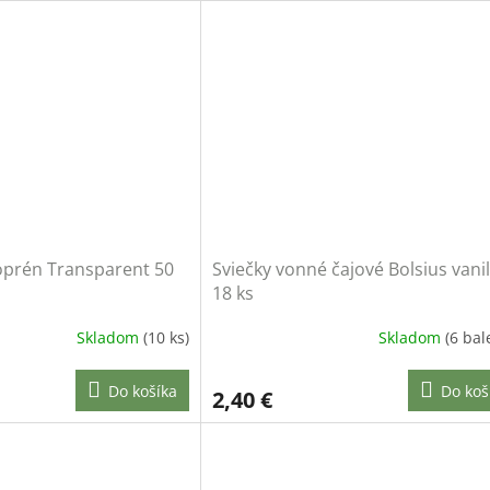
prén Transparent 50
Sviečky vonné čajové Bolsius vani
18 ks
Skladom
(10 ks)
Skladom
(6 bal
Do košíka
Do koš
2,40 €