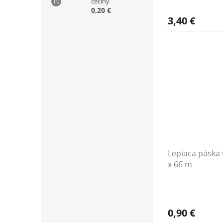
čečiny
0,20 €
3,40 €
Lepiaca páska
x 66 m
0,90 €