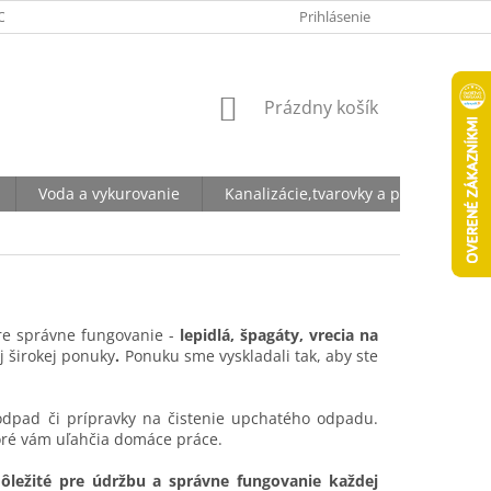
ODNÉ PODMIENKY
OCHRANA OSOBNÝCH ÚDAJOV
Prihlásenie
NÁKUPNÝ
Prázdny košík
KOŠÍK
Voda a vykurovanie
Kanalizácie,tvarovky a potrubia
re správne fungovanie -
lepidlá, špagáty, vrecia na
j širokej ponuky
.
Ponuku sme vyskladali tak, aby ste
 odpad či prípravky na čistenie upchatého odpadu.
toré vám uľahčia domáce práce.
ôležité pre údržbu a správne fungovanie každej