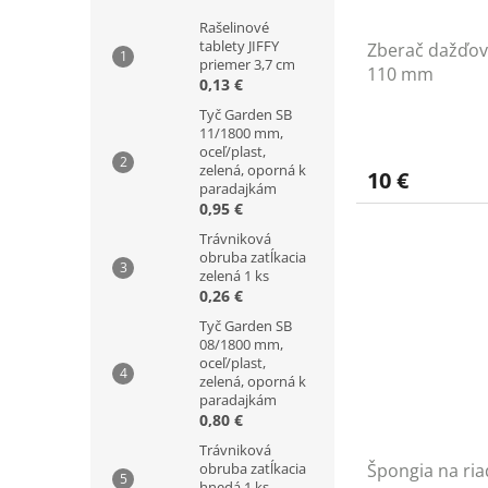
Rašelinové
tablety JIFFY
Zberač dažďove
priemer 3,7 cm
110 mm
0,13 €
Tyč Garden SB
11/1800 mm,
oceľ/plast,
zelená, oporná k
10 €
paradajkám
0,95 €
Trávniková
obruba zatĺkacia
zelená 1 ks
0,26 €
Tyč Garden SB
08/1800 mm,
oceľ/plast,
zelená, oporná k
paradajkám
0,80 €
Trávniková
Špongia na ria
obruba zatĺkacia
hnedá 1 ks