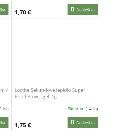
íka
Do košíka
1,70 €
 m /
Loctite Sekundové lepidlo Super
Bond Power gel 2 g
1 ks)
Skladom
(14 ks)
íka
Do košíka
1,75 €