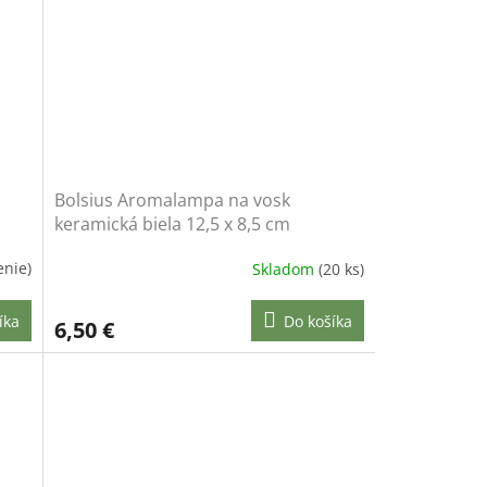
Bolsius Aromalampa na vosk
keramická biela 12,5 x 8,5 cm
enie)
Skladom
(20 ks)
íka
Do košíka
6,50 €