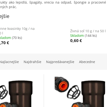
dukty ako lepidlá, špagáty, vrecia na odpad, špongie a pracovné
ných prác.
jšie
ínne kvasinky 10g / na
Živná soľ 10 g / na 50 l
0 l
Skladom
(144 ks)
kladom
(70 ks)
0,60 €
,70 €
Najlacnejšie
Najdrahšie
Najpredávanejšie
Abecedne