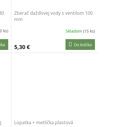
80
Zberač dažďovej vody s ventilom 100
mm
0 ks)
Skladom
(15 ks)
íka
Do košíka
5,30 €
g
Lopatka + metlička plastová