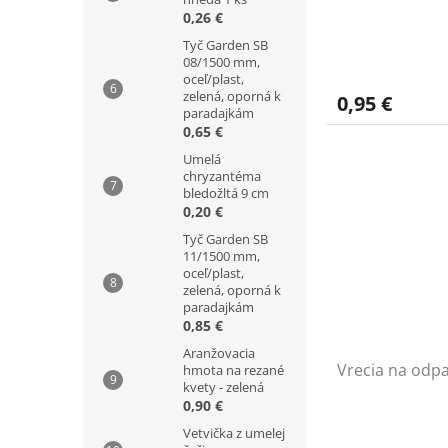
0,26 €
Tyč Garden SB
08/1500 mm,
oceľ/plast,
zelená, oporná k
0,95 €
paradajkám
0,65 €
Umelá
chryzantéma
bledožltá 9 cm
0,20 €
Tyč Garden SB
11/1500 mm,
oceľ/plast,
zelená, oporná k
paradajkám
0,85 €
Aranžovacia
Vrecia na odpa
hmota na rezané
kvety - zelená
0,90 €
Vetvička z umelej