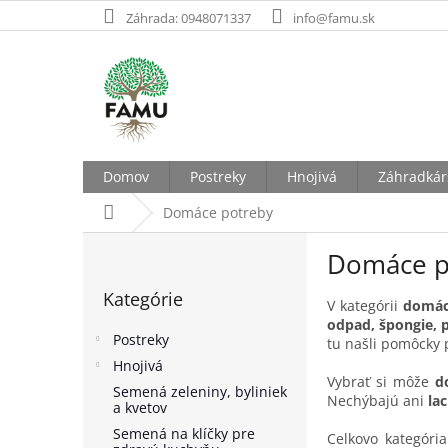
Prejsť
Záhrada: 0948071337
info@famu.sk
na
obsah
Domov
Postreky
Hnojivá
Záhradkár
Domov
Domáce potreby
B
Domáce p
o
Preskočiť
č
Kategórie
kategórie
n
V kategórii
domác
odpad, špongie, 
ý
Postreky
tu našli pomôcky 
p
Hnojivá
a
Vybrať si môže
d
Semená zeleniny, byliniek
n
Nechýbajú ani
la
a kvetov
e
Semená na klíčky pre
l
Celkovo kategór