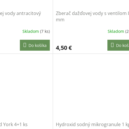
j vody antracitový
Zberač dažďovej vody s ventilom 
mm
Skladom
(7 ks)
Skladom
(2
Do košíka
Do koš
4,50 €
d York 4+1 ks
Hydroxid sodný mikrogranule 1 k