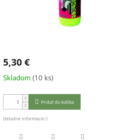
5,30 €
Jednotková
Skladom
(10 ks)
cena:
Pridať do košíka
Detailné informácie