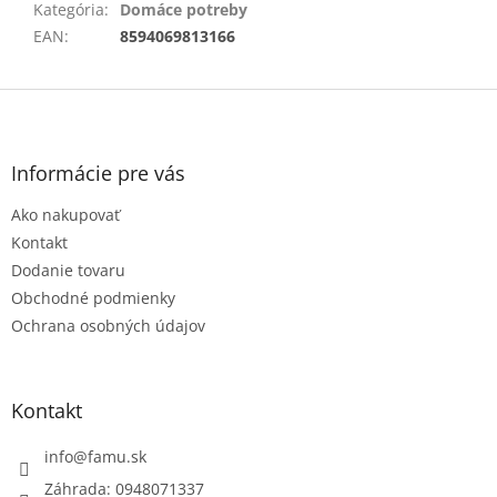
Kategória
:
Domáce potreby
EAN
:
8594069813166
Z
á
p
ä
Informácie pre vás
t
Ako nakupovať
i
e
Kontakt
Dodanie tovaru
Obchodné podmienky
Ochrana osobných údajov
Kontakt
info
@
famu.sk
Záhrada: 0948071337