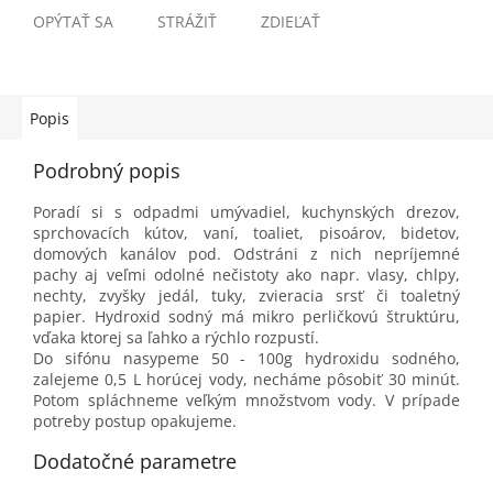
OPÝTAŤ SA
STRÁŽIŤ
ZDIEĽAŤ
Popis
Podrobný popis
Poradí si s odpadmi umývadiel, kuchynských drezov,
sprchovacích kútov, vaní, toaliet, pisoárov, bidetov,
domových kanálov pod. Odstráni z nich nepríjemné
pachy aj veľmi odolné nečistoty ako napr. vlasy, chlpy,
nechty, zvyšky jedál, tuky, zvieracia srsť či toaletný
papier. Hydroxid sodný má mikro perličkovú štruktúru,
vďaka ktorej sa ľahko a rýchlo rozpustí.
Do sifónu nasypeme 50 - 100g hydroxidu sodného,
zalejeme 0,5 L horúcej vody, necháme pôsobiť 30 minút.
Potom spláchneme veľkým množstvom vody. V prípade
potreby postup opakujeme.
Dodatočné parametre