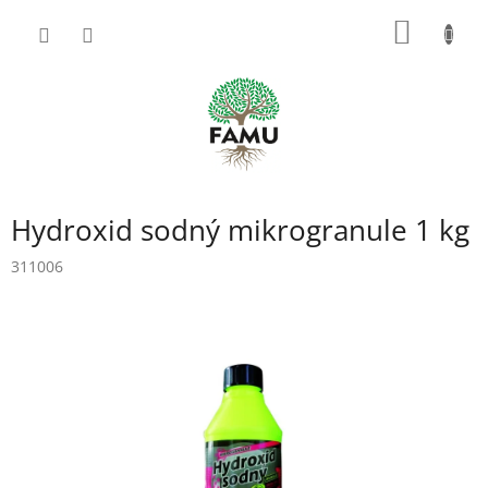
Prejsť
NÁKU
na
obsah
KOŠÍK
Hydroxid sodný mikrogranule 1 kg
311006