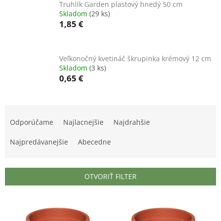
Truhlík Garden plastový hnedý 50 cm
Skladom
(29 ks)
1,85 €
Veľkonočný kvetináč škrupinka krémový 12 cm
Skladom
(3 ks)
0,65 €
R
a
Odporúčame
Najlacnejšie
Najdrahšie
d
e
Najpredávanejšie
Abecedne
n
i
e
OTVORIŤ FILTER
p
r
V
o
ý
d