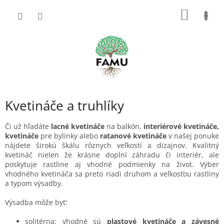
Prejsť
NÁKU
na
obsah
KOŠÍK
Kvetináče a truhlíky
Či už hľadáte
lacné kvetináče
na balkón,
interiérové kvetináče,
kvetináče
pre bylinky alebo
ratanové kvetináče
v našej ponuke
nájdete širokú škálu rôznych veľkostí a dizajnov. Kvalitný
kvetináč nielen že krásne doplní záhradu či interiér, ale
poskytuje rastline aj vhodné podmienky na život. Výber
vhodného kvetináča sa preto riadi druhom a veľkosťou rastliny
a typom výsadby.
Výsadba môže byť:
solitérna: vhodné sú
plastové kvetináče a závesné