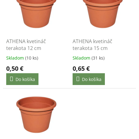
p
u
i
k
s
t
p
o
r
v
o
d
ATHENA kvetináč
ATHENA kvetináč
u
terakota 12 cm
terakota 15 cm
k
Skladom
(10 ks)
Skladom
(31 ks)
t
0,50 €
0,65 €
o
v
Do košíka
Do košíka