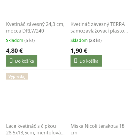
Kvetináč závesný 24,3 cm,
Kvetináč závesný TERRA
mocca DRLW240
samozavlažovací plastový
terakotový 23 cm
Skladom
(5 ks)
Skladom
(28 ks)
4,80 €
1,90 €
Do košíka
Do košíka
Výpredaj
Lace kvetináč s čipkou
Miska Nicoli terakota 18
28,5x13,5cm, mentolová
cm