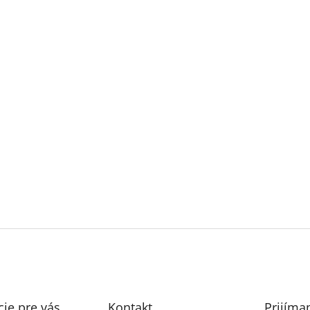
ie pre vás
Kontakt
Prijíma