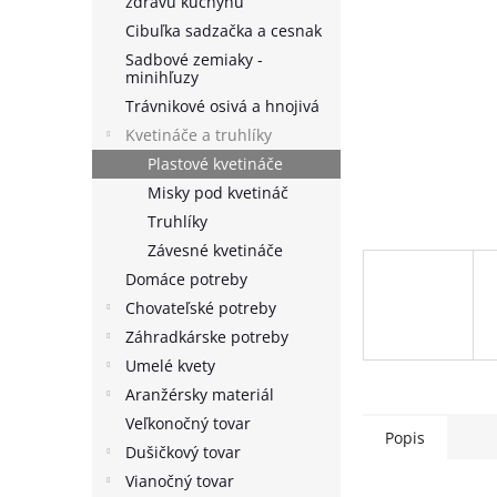
zdravú kuchyňu
Cibuľka sadzačka a cesnak
Sadbové zemiaky -
minihľuzy
Trávnikové osivá a hnojivá
Kvetináče a truhlíky
Plastové kvetináče
Misky pod kvetináč
Truhlíky
Závesné kvetináče
Domáce potreby
Chovateľské potreby
Záhradkárske potreby
Umelé kvety
Aranžérsky materiál
Veľkonočný tovar
Popis
Dušičkový tovar
Vianočný tovar