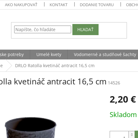
AKO NAKUPOVAŤ
KONTAKT
DODANIE TOVARU
OBCH
HĽADAŤ
ske potreby
Umelé kvety
Vodomerné a studňové šachty
če
DRLO Ratolla kvetináč antracit 16,5 cm
lla kvetináč antracit 16,5 cm
14526
2,20 €
Jednotková
Sklado
cena: