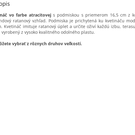
opis
náč vo farbe atracitovej
s podmiskou s priemerom 16,5 cm z ko
endový ratanový vzhľad. Podmiska je prichytená ku kvetináču mo
m.
Kvetináč imituje ratanový úplet a určite oživí každú izbu, teras
e vyrobený z vysoko kvalitného odolného plastu.
žete vybrať z rôznych druhov veľkostí.