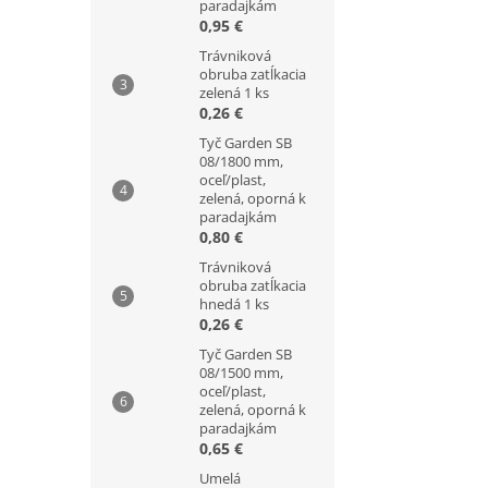
paradajkám
0,95 €
Trávniková
obruba zatĺkacia
zelená 1 ks
0,26 €
Tyč Garden SB
08/1800 mm,
oceľ/plast,
zelená, oporná k
paradajkám
0,80 €
Trávniková
obruba zatĺkacia
hnedá 1 ks
0,26 €
Tyč Garden SB
08/1500 mm,
oceľ/plast,
zelená, oporná k
paradajkám
0,65 €
Umelá