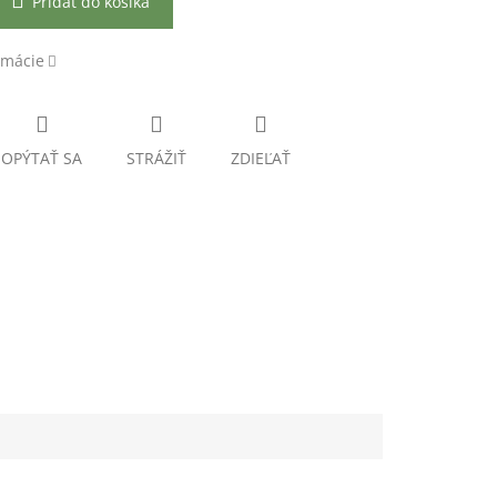
Pridať do košíka
rmácie
OPÝTAŤ SA
STRÁŽIŤ
ZDIEĽAŤ