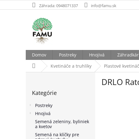
Prejsť
Záhrada: 0948071337
info@famu.sk
na
obsah
Domov
Postreky
Hnojivá
Záhradkár
Domov
Kvetináče a truhlíky
Plastové kvetiná
B
DRLO Rato
o
Preskočiť
č
Kategórie
kategórie
n
ý
Postreky
p
Hnojivá
a
Semená zeleniny, byliniek
n
a kvetov
e
Semená na klíčky pre
l