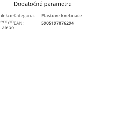
Dodatočné parametre
lekcie
Kategória
:
Plastové kvetináče
derným
EAN
:
5905197076294
u alebo