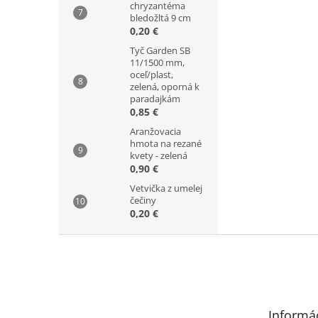
chryzantéma
bledožltá 9 cm
0,20 €
Tyč Garden SB
11/1500 mm,
oceľ/plast,
zelená, oporná k
paradajkám
0,85 €
Aranžovacia
hmota na rezané
kvety - zelená
0,90 €
Vetvička z umelej
čečiny
0,20 €
Z
á
p
ä
t
Informác