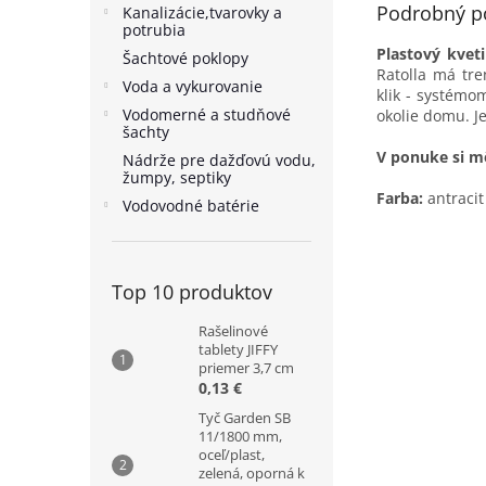
Podrobný p
Kanalizácie,tvarovky a
potrubia
Plastový kveti
Šachtové poklopy
Ratolla má tr
Voda a vykurovanie
klik - systémo
Vodomerné a studňové
okolie domu. J
šachty
V ponuke si mô
Nádrže pre dažďovú vodu,
žumpy, septiky
Farba:
antracit
Vodovodné batérie
Top 10 produktov
Rašelinové
tablety JIFFY
priemer 3,7 cm
0,13 €
Tyč Garden SB
11/1800 mm,
oceľ/plast,
zelená, oporná k