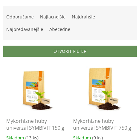
R
a
Odporúčame
Najlacnejšie
Najdrahšie
d
e
Najpredávanejšie
Abecedne
n
i
e
OTVORIŤ FILTER
p
r
V
o
ý
d
p
u
i
k
s
t
p
o
r
v
o
d
Mykorhízne huby
Mykorhízne huby
u
univerzál SYMBIVIT 150 g
univerzál SYMBIVIT 750 g
k
Skladom
(13 ks)
Skladom
(9 ks)