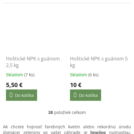
Hoštické NPK s guánom
Hoštické NPK s guánom 5
2,5 kg
kg
Skladom
(7 ks)
Skladom
(6 ks)
5,50 €
10 €
Do košíka
Do košíka
38
položiek celkom
O
v
l
Ak chcete hojnosť farebných kvetín alebo rekordnú úrodu
á
domácej zeleniny vo vašej záhrade je
hnojivo
nutnosťou.