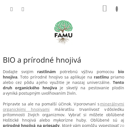
Prejsť
NÁKU
na
obsah
KOŠÍK
BIO a prírodné hnojivá
Dodajte svojim
rastlinám
potrebnú výživu pomocou
bio
hnojiva
. Toto prírodné hnojivo
s
a aplikuje na
rastli
nu
priamo
alebo cez pôdu a jeho využitie je naozaj univerzálne.
Tento
druh organického hnojiva
je
skvelý na pestovanie plodín
a vyniká postupným uvoľňovaním živín.
Pri
pravte sa ale na pomalší účinok. V porovnaní s
minerálnymi
organickými hnojivami
má kratšiu trvanlivosť v dôsledku
prí
tomnosti živých organizmov. Vybrať si môžete obľúbené
Hoštické hnojivá alebo mykorízne huby. Obľúbené sú aj
prírodné hnojivá na priesady
, ktoré vám pomôžu vypestovať
zo