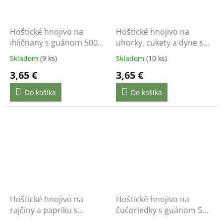
Hoštické hnojivo na
Hoštické hnojivo na
ihličnany s guánom 500
uhorky, cukety a dyne s
ml
guánom 500 ml
Skladom
(9 ks)
Skladom
(10 ks)
3,65 €
3,65 €
Do košíka
Do košíka
Hoštické hnojivo na
Hoštické hnojivo na
rajčiny a papriku s
čučoriedky s guánom 500
guánom 500 ml
ml