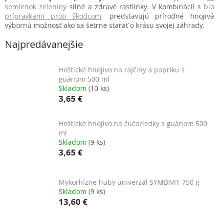
semienok zeleniny
silné a zdravé rastlinky. V kombinácií s
bio
prípravkami proti škodcom
, predstavujú prírodné hnojivá
výbornú možnosť ako sa šetrne starať o krásu svojej záhrady.
Najpredávanejšie
Hoštické hnojivo na rajčiny a papriku s
guánom 500 ml
Skladom
(10 ks)
3,65 €
Hoštické hnojivo na čučoriedky s guánom 500
ml
Skladom
(9 ks)
3,65 €
Mykorhízne huby univerzál SYMBIVIT 750 g
Skladom
(9 ks)
13,60 €