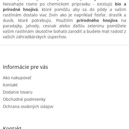
d
N
esiahajte rovno po chemickom prípravku - existujú
bio a
a
prírodné hnojivá
, ktoré pomôžu aby sa do pôdy a vašim
c
rastlinám dostalo viac živín ako je napríklad fosfor, draslík a
i
dusík, ktoré potrebujú.
Použitím
prírodného hnojiva
na
e
paradajky, jahody, cesnak alebo ďalšiu zeleninu pomôžete
p
vašim rastlinám skutočne bohato zarodiť a budete mať radosť z
r
vašich záhradkárskych úspechov.
v
k
Z
y
á
v
p
ý
ä
Informácie pre vás
p
t
i
Ako nakupovať
i
s
e
u
Kontakt
Dodanie tovaru
Obchodné podmienky
Ochrana osobných údajov
Kontakt