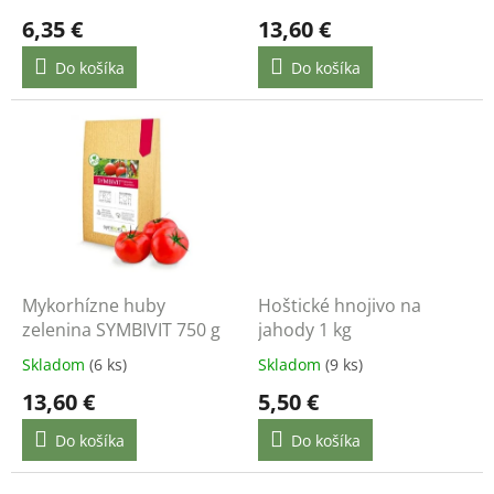
t
6,35 €
13,60 €
o
v
Do košíka
Do košíka
Mykorhízne huby
Hoštické hnojivo na
zelenina SYMBIVIT 750 g
jahody 1 kg
Skladom
(6 ks)
Skladom
(9 ks)
13,60 €
5,50 €
Do košíka
Do košíka