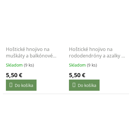
Hoštické hnojivo na
Hoštické hnojivo na
muškáty a balkónové
rododendróny a azalky 1
kvety 1 kg
kg
Skladom
(9 ks)
Skladom
(9 ks)
5,50 €
5,50 €
Do košíka
Do košíka