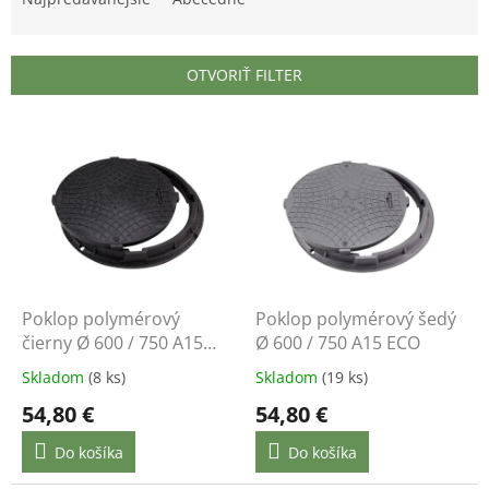
n
i
e
OTVORIŤ FILTER
p
r
V
o
ý
d
p
u
i
k
s
t
p
o
r
v
o
d
Poklop polymérový
Poklop polymérový šedý
u
čierny Ø 600 / 750 A15
Ø 600 / 750 A15 ECO
k
ECO
Skladom
(8 ks)
Skladom
(19 ks)
t
54,80 €
54,80 €
o
v
Do košíka
Do košíka