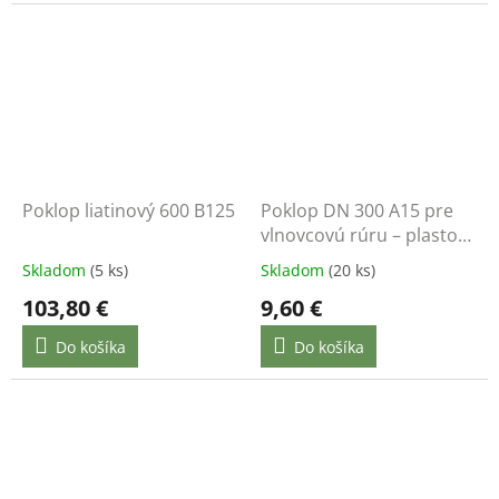
Poklop liatinový 600 B125
Poklop DN 300 A15 pre
vlnovcovú rúru – plastový
kryt kanalizačnej šachty
Skladom
(5 ks)
Skladom
(20 ks)
103,80 €
9,60 €
Do košíka
Do košíka