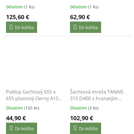
12,5t
Skladom
(1 ks)
Skladom
(1 ks)
125,60 €
62,90 €
Do košíka
Do košíka
Poklop šachtový 655 x
Šachtová mreža TANAIS
655 plastový čierny A15
315 D400 s hranatým
zaťaženie 1,5 t
rámom
Skladom
(165 ks)
Skladom
(3 ks)
44,90 €
102,90 €
Do košíka
Do košíka