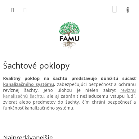
Prejsť
NÁKU
na
obsah
KOŠÍK
Šachtové poklopy
Kvalitný poklop na šachtu predstavuje dôležitú súčasť
kanalizačného systému
,
zabezpečujúci bezpečnosť a ochranu
revíznej šachty. Jeho úlohou je nielen zakryť
revíznu
kanalizačnú šachtu
, ale aj zabrániť nežiaducemu vstupu ľudí,
zvierat alebo predmetov do šachty, čím chráni bezpečnosť a
funkčnosť kanalizačného systému.
Najpredávanejšie