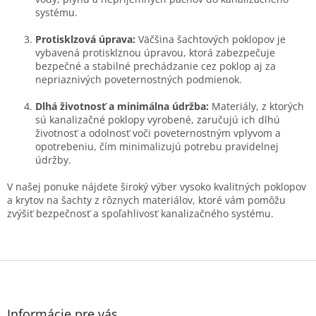
ý
systému.
p
i
Protisklzová úprava:
Väčšina šachtových poklopov je
s
vybavená protisklznou úpravou, ktorá zabezpečuje
u
bezpečné a stabilné prechádzanie cez poklop aj za
nepriaznivých poveternostných podmienok.
Dlhá životnosť a minimálna údržba:
Materiály, z ktorých
sú kanalizačné poklopy vyrobené, zaručujú ich dlhú
životnosť a odolnosť voči poveternostným vplyvom a
opotrebeniu, čím minimalizujú potrebu pravidelnej
údržby.
V našej ponuke nájdete široký výber vysoko kvalitných poklopov
a krytov na šachty z rôznych materiálov, ktoré vám pomôžu
zvýšiť bezpečnosť a spoľahlivosť kanalizačného systému.
Z
á
p
ä
Informácie pre vás