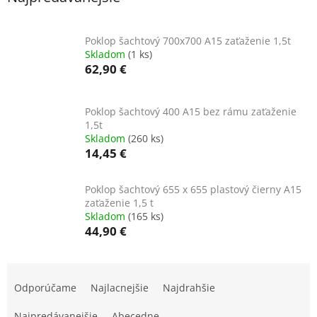
Poklop šachtový 700x700 A15 zaťaženie 1,5t
Skladom
(1 ks)
62,90 €
Poklop šachtový 400 A15 bez rámu zaťaženie
1,5t
Skladom
(260 ks)
14,45 €
Poklop šachtový 655 x 655 plastový čierny A15
zaťaženie 1,5 t
Skladom
(165 ks)
44,90 €
R
a
Odporúčame
Najlacnejšie
Najdrahšie
d
e
Najpredávanejšie
Abecedne