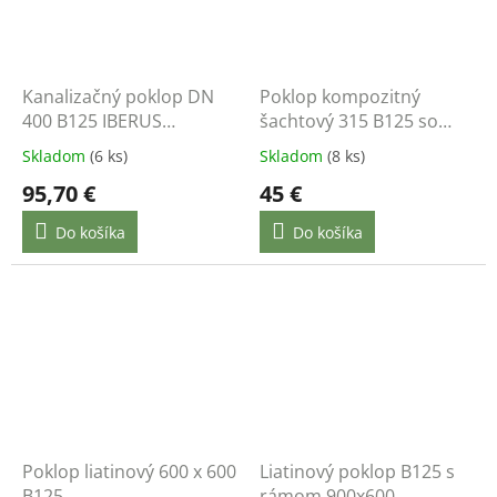
Kanalizačný poklop DN
Poklop kompozitný
400 B125 IBERUS
šachtový 315 B125 so
štvorcový liatinový
štvorcovým rámom
Skladom
(6 ks)
Skladom
(8 ks)
zaťaženie 12,5 t
95,70 €
45 €
Do košíka
Do košíka
Poklop liatinový 600 x 600
Liatinový poklop B125 s
B125
rámom 900x600