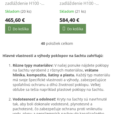
zadláždenie H100 -
zadláždenie H100 -
900x900 - nosnosť do
1000x1000 - nosnosť do
Skladom
(20 ks)
Skladom
(21 ks)
12,5 t
12,5 t
465,60 €
584,40 €
Do košíka
Do košíka
40
položiek celkom
O
v
l
Hlavné vlastnosti a výhody poklopov na šachtu zahŕňajú:
á
d
Rôzne typy materiálov:
V našej ponuke nájdete poklopy
a
na šachtu vyrobené z rôznych materiálov
, vrátane
c
hliníka, kompozitu, liatiny a plastu.
Každý typ materiálu
i
má svoje špecifické vlastnosti a výhody, zabezpečujúce
e
spoľahlivú ochranu a dlhú životnosť poklopu. Veľkej
p
obľube sa tešia napríklad plastové poklopy na šachtu.
r
v
Vodotesnosť a odolnosť:
Kryty na šachty sú navrhnuté
k
tak, aby boli dokonale vodotesné, plynotesné a
y
pachotesné, čo zabezpečuje ochranu proti vniknutiu
v
vody, plynu a nepríjemných pachov do kanalizačného