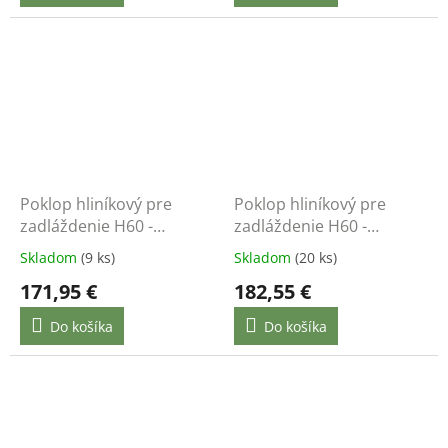
Poklop hliníkový pre
Poklop hliníkový pre
zadláždenie H60 -
zadláždenie H60 -
400x400 - nosnosť do
500x500 - nosnosť do
Skladom
(9 ks)
Skladom
(20 ks)
12,5 t
12,5 t
171,95 €
182,55 €
Do košíka
Do košíka