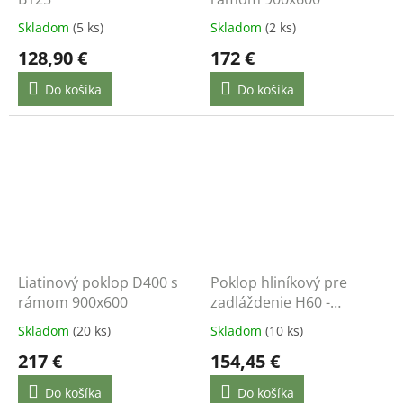
Skladom
(5 ks)
Skladom
(2 ks)
128,90 €
172 €
Do košíka
Do košíka
Liatinový poklop D400 s
Poklop hliníkový pre
rámom 900x600
zadláždenie H60 -
300x300 - nosnosť do
Skladom
(20 ks)
Skladom
(10 ks)
12,5 t
217 €
154,45 €
Do košíka
Do košíka