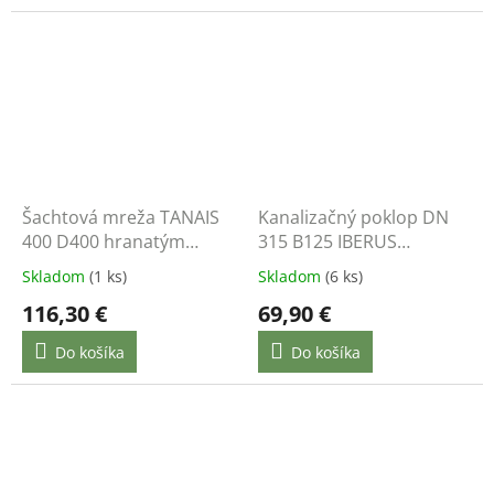
Šachtová mreža TANAIS
Kanalizačný poklop DN
400 D400 hranatým
315 B125 IBERUS
rámom
štvorcový liatinový
Skladom
(1 ks)
Skladom
(6 ks)
116,30 €
69,90 €
Do košíka
Do košíka