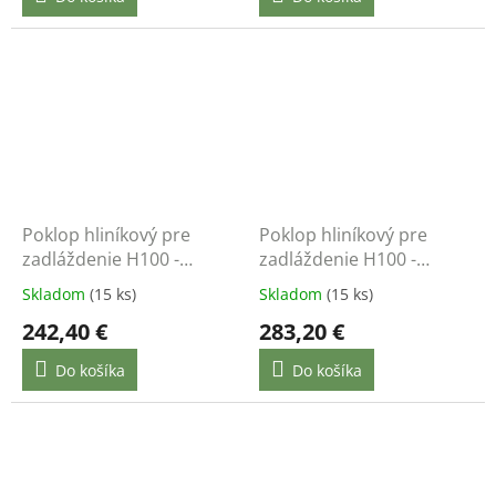
Poklop hliníkový pre
Poklop hliníkový pre
zadláždenie H100 -
zadláždenie H100 -
500x500 - nosnosť do
600x600 - nosnosť do
Skladom
(15 ks)
Skladom
(15 ks)
12,5
12,5 t
242,40 €
283,20 €
Do košíka
Do košíka