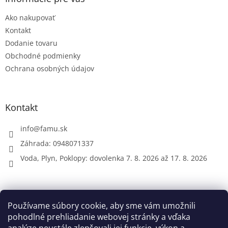
t
Ako nakupovať
i
e
Kontakt
Dodanie tovaru
Obchodné podmienky
Ochrana osobných údajov
Kontakt
info
@
famu.sk
Záhrada: 0948071337
Voda, Plyn, Poklopy: dovolenka 7. 8. 2026 až 17. 8. 2026
Prijímame online platby
Používame súbory cookie, aby sme vám umožnili
pohodlné prehliadanie webovej stránky a vďaka