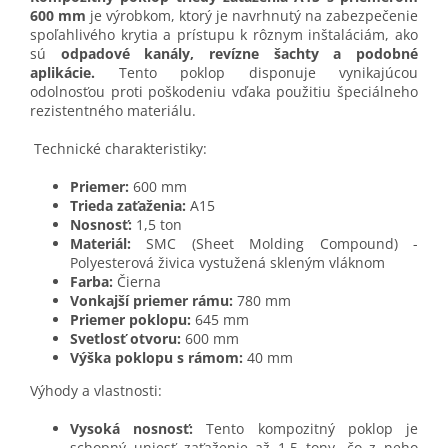
600 mm
je výrobkom, ktorý je navrhnutý na zabezpečenie
spoľahlivého krytia a prístupu k rôznym inštaláciám, ako
sú
odpadové kanály, revízne šachty a podobné
aplikácie.
Tento poklop disponuje vynikajúcou
odolnosťou proti poškodeniu vďaka použitiu špeciálneho
rezistentného materiálu.
Technické charakteristiky:
Priemer:
600 mm
Trieda zaťaženia:
A15
Nosnosť:
1,5 ton
Materiál:
SMC (Sheet Molding Compound) -
Polyesterová živica vystužená skleným vláknom
Farba:
Čierna
Vonkajší priemer rámu:
780 mm
Priemer poklopu:
645 mm
Svetlosť otvoru:
600 mm
Výška poklopu s rámom:
40 mm
Výhody a vlastnosti:
Vysoká nosnosť:
Tento kompozitný poklop je
schopný uniesť zaťaženie až 1,5 tony, čo z neho