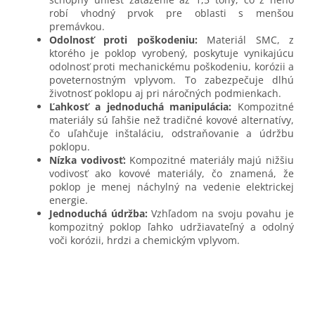
robí vhodný prvok pre oblasti s menšou
premávkou.
Odolnosť proti poškodeniu:
Materiál SMC, z
ktorého je poklop vyrobený, poskytuje vynikajúcu
odolnosť proti mechanickému poškodeniu, korózii a
poveternostným vplyvom. To zabezpečuje dlhú
životnosť poklopu aj pri náročných podmienkach.
Ľahkosť a jednoduchá manipulácia:
Kompozitné
materiály sú ľahšie než tradičné kovové alternatívy,
čo uľahčuje inštaláciu, odstraňovanie a údržbu
poklopu.
Nízka vodivosť:
Kompozitné materiály majú nižšiu
vodivosť ako kovové materiály, čo znamená, že
poklop je menej náchylný na vedenie elektrickej
energie.
Jednoduchá údržba:
Vzhľadom na svoju povahu je
kompozitný poklop ľahko udržiavateľný a odolný
voči korózii, hrdzi a chemickým vplyvom.