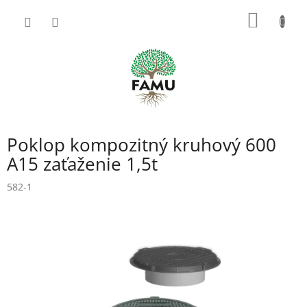
Prejsť
NÁKU
na
obsah
KOŠÍK
Poklop kompozitný kruhový 600
A15 zaťaženie 1,5t
582-1