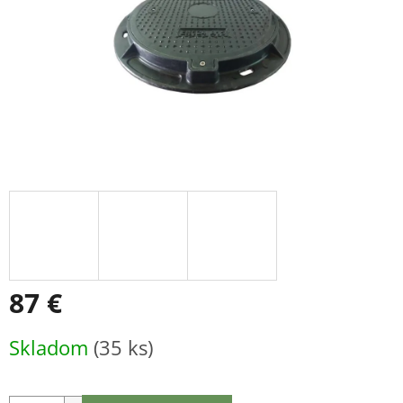
87 €
Jednotková
Skladom
(35 ks)
cena: