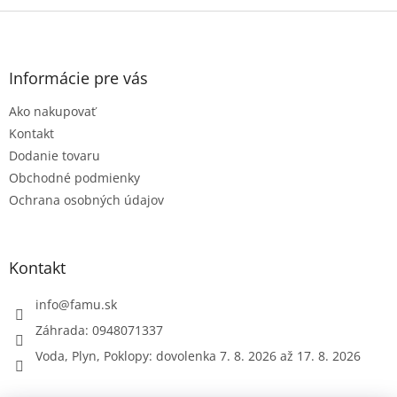
Z
á
p
ä
Informácie pre vás
t
Ako nakupovať
i
e
Kontakt
Dodanie tovaru
Obchodné podmienky
Ochrana osobných údajov
Kontakt
info
@
famu.sk
Záhrada: 0948071337
Voda, Plyn, Poklopy: dovolenka 7. 8. 2026 až 17. 8. 2026