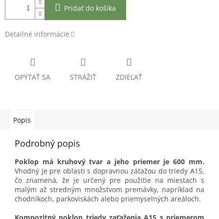
Pridať do košíka
Detailné informácie
OPÝTAŤ SA
STRÁŽIŤ
ZDIEĽAŤ
Popis
Podrobný popis
Poklop má kruhový tvar a jeho priemer je 600 mm.
Vhodný je pre oblasti s dopravnou záťažou do triedy A15,
čo znamená, že je určený pre použitie na miestach s
malým až stredným množstvom premávky, napríklad na
chodníkoch, parkoviskách alebo priemyselných areáloch.
Kompozitný poklop triedy zaťaženia A15 s priemerom