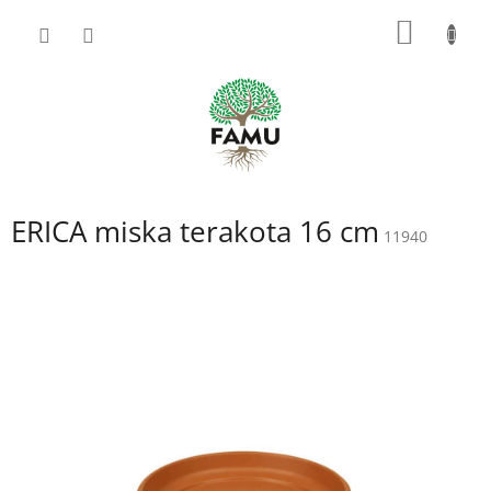
Prejsť
NÁKU
na
obsah
KOŠÍK
ERICA miska terakota 16 cm
11940