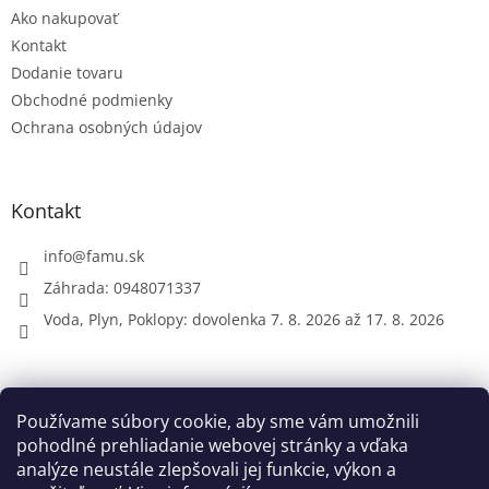
t
Ako nakupovať
i
e
Kontakt
Dodanie tovaru
Obchodné podmienky
Ochrana osobných údajov
Kontakt
info
@
famu.sk
Záhrada: 0948071337
Voda, Plyn, Poklopy: dovolenka 7. 8. 2026 až 17. 8. 2026
Prijímame online platby
Používame súbory cookie, aby sme vám umožnili
pohodlné prehliadanie webovej stránky a vďaka
analýze neustále zlepšovali jej funkcie, výkon a