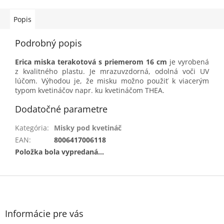
Popis
Podrobný popis
Erica miska terakotová s priemerom 16 cm
je vyrobená
z kvalitného plastu. Je mrazuvzdorná, odolná voči UV
lúčom. Výhodou je, že misku možno použiť k viacerým
typom kvetináčov napr. ku kvetináčom THEA.
Dodatočné parametre
Kategória
:
Misky pod kvetináč
EAN
:
8006417006118
Položka bola vypredaná…
Z
á
p
ä
Informácie pre vás