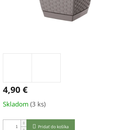
4,90 €
Jednotková
Skladom
(3 ks)
cena:
Pridať do košíka