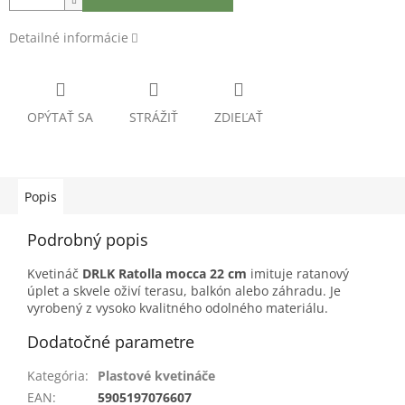
Detailné informácie
OPÝTAŤ SA
STRÁŽIŤ
ZDIEĽAŤ
Popis
Podrobný popis
Kvetináč
DRLK Ratolla mocca 22 cm
imituje ratanový
úplet a skvele oživí terasu, balkón alebo záhradu. Je
vyrobený z vysoko kvalitného odolného materiálu.
Dodatočné parametre
Kategória
:
Plastové kvetináče
EAN
:
5905197076607