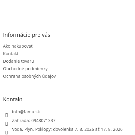
Z
á
p
ä
Informácie pre vás
t
Ako nakupovať
i
e
Kontakt
Dodanie tovaru
Obchodné podmienky
Ochrana osobných údajov
Kontakt
info
@
famu.sk
Záhrada: 0948071337
Voda, Plyn, Poklopy: dovolenka 7. 8. 2026 až 17. 8. 2026