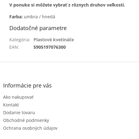
V ponuke si môžete vybrať z rôznych druhov veľkostí.
Farba:
umbra / hnedá
Dodatočné parametre
Kategória
:
Plastové kvetináče
EAN
:
5905197076300
Z
á
p
ä
Informácie pre vás
t
Ako nakupovať
i
e
Kontakt
Dodanie tovaru
Obchodné podmienky
Ochrana osobných údajov