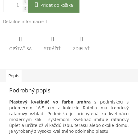
Pridať do košíka
Detailné informácie
OPÝTAŤ SA
STRÁŽIŤ
ZDIEĽAŤ
Popis
Podrobný popis
Plastový kvetináč vo farbe umbra
s podmiskou s
priemerom 16,5 cm z kolekcie Ratolla má trendový
ratanový vzhľad. Podmiska je prichytená ku kvetináču
moderným klik - systémom.
Kvetináč imituje ratanový
úplet a určite oživí každú izbu, terasu alebo okolie domu.
Je vyrobený z vysoko kvalitného odolného plastu.