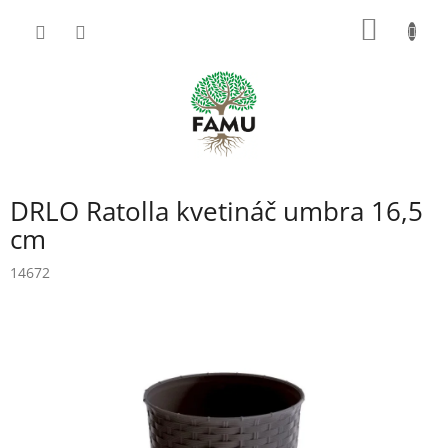
Prejsť
NÁKU
na
obsah
KOŠÍK
DRLO Ratolla kvetináč umbra 16,5
cm
14672