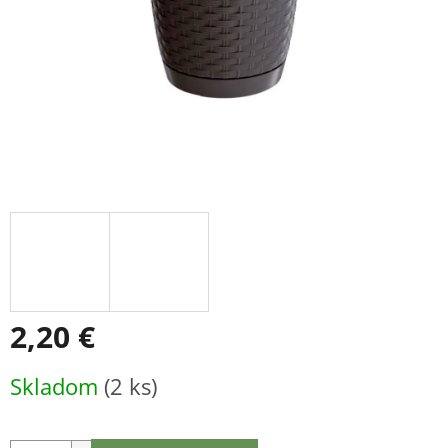
2,20 €
Jednotková
Skladom
(2 ks)
cena: