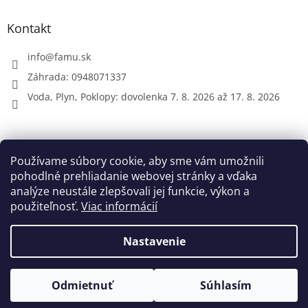
Kontakt
info
@
famu.sk
Záhrada: 0948071337
Voda, Plyn, Poklopy: dovolenka 7. 8. 2026 až 17. 8. 2026
Prijímame online platby
Používame súbory cookie, aby sme vám umožnili
pohodlné prehliadanie webovej stránky a vďaka
analýze neustále zlepšovali jej funkcie, výkon a
použiteľnosť.
Viac informácií
Nastavenie
Vytvoril Shoptet
Odmietnuť
Súhlasím
Copyright 2026
FAMU.sk
. Všetky práva vyhradené.