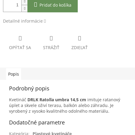
Pridať do košíka
Detailné informácie
OPÝTAŤ SA
STRÁŽIŤ
ZDIEĽAŤ
Popis
Podrobný popis
Kvetináč
DRLK Ratolla umbra 14,5 cm
imituje ratanový
úplet a skvele oživí terasu, balkón alebo záhradu. Je
vyrobený z vysoko kvalitného odolného materiálu.
Dodatočné parametre
Kategória
:
Plastové kvetináče