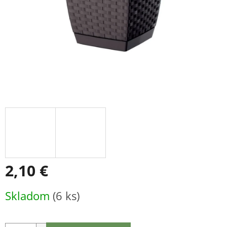
2,10 €
Jednotková
Skladom
(6 ks)
cena: