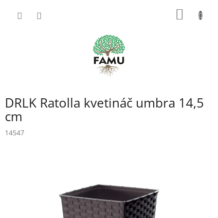
Prejsť
NÁKU
na
obsah
KOŠÍK
DRLK Ratolla kvetináč umbra 14,5
cm
14547