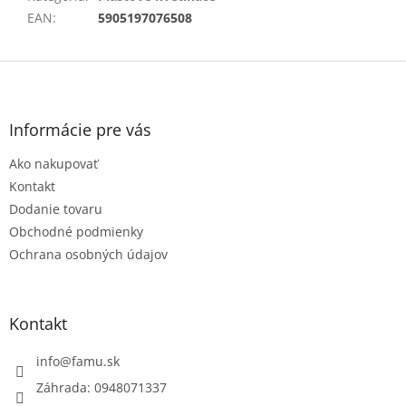
EAN
:
5905197076508
Z
á
p
ä
Informácie pre vás
t
Ako nakupovať
i
e
Kontakt
Dodanie tovaru
Obchodné podmienky
Ochrana osobných údajov
Kontakt
info
@
famu.sk
Záhrada: 0948071337