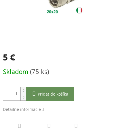
5 €
Jednotková
Skladom
(75 ks)
cena:
Pridať do košíka
Detailné informácie