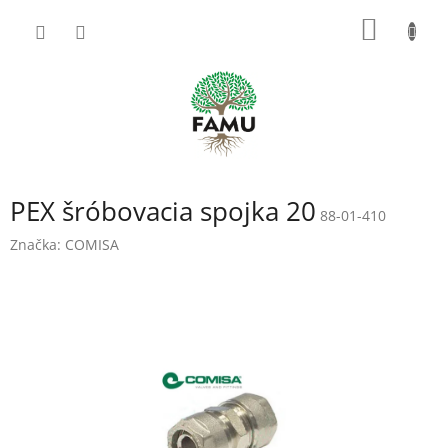
Prejsť
NÁKU
na
obsah
KOŠÍK
PEX šróbovacia spojka 20
88-01-410
Značka:
COMISA