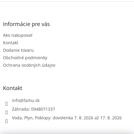
Z
á
p
ä
Informácie pre vás
t
Ako nakupovať
i
e
Kontakt
Dodanie tovaru
Obchodné podmienky
Ochrana osobných údajov
Kontakt
info
@
famu.sk
Záhrada: 0948071337
Voda, Plyn, Poklopy: dovolenka 7. 8. 2026 až 17. 8. 2026