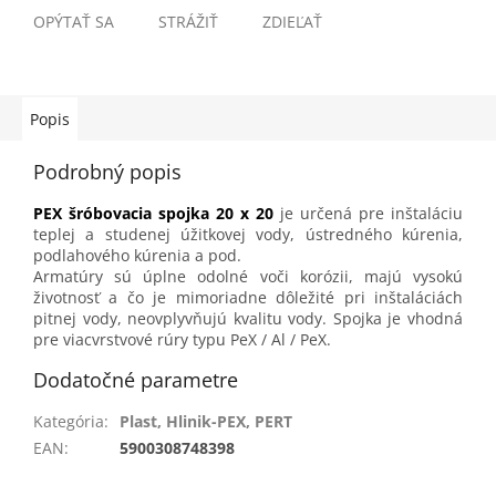
OPÝTAŤ SA
STRÁŽIŤ
ZDIEĽAŤ
Popis
Podrobný popis
PEX šróbovacia spojka 20 x 20
je určená pre inštaláciu
teplej a studenej úžitkovej vody, ústredného kúrenia,
podlahového kúrenia a pod.
Armatúry sú úplne odolné voči korózii, majú vysokú
životnosť a čo je mimoriadne dôležité pri inštaláciách
pitnej vody, neovplyvňujú kvalitu vody. Spojka je vhodná
pre viacvrstvové rúry typu PeX / Al / PeX.
Dodatočné parametre
Kategória
:
Plast, Hlinik-PEX, PERT
EAN
:
5900308748398