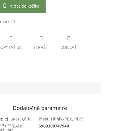
Pridať do košíka
rmácie
OPÝTAŤ SA
STRÁŽIŤ
ZDIEĽAŤ
Dodatočné parametre
eplej a
Kategória
:
Plast, Hlinik-PEX, PERT
úry sú
EAN
:
5900308747940
té pri