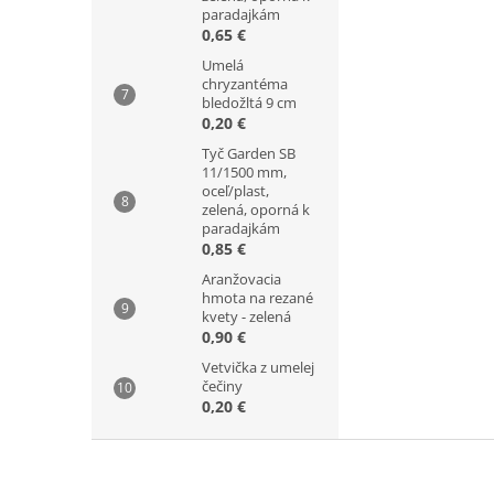
paradajkám
0,65 €
Umelá
chryzantéma
bledožltá 9 cm
0,20 €
Tyč Garden SB
11/1500 mm,
oceľ/plast,
zelená, oporná k
paradajkám
0,85 €
Aranžovacia
hmota na rezané
kvety - zelená
0,90 €
Vetvička z umelej
čečiny
0,20 €
Z
á