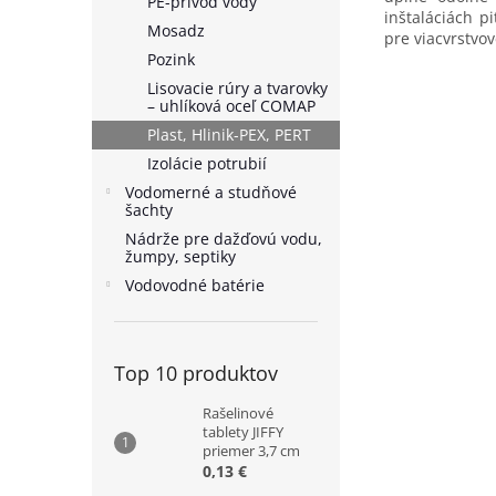
PE-prívod vody
inštaláciách p
Mosadz
pre viacvrstvov
Pozink
Lisovacie rúry a tvarovky
– uhlíková oceľ COMAP
Plast, Hlinik-PEX, PERT
Izolácie potrubií
Vodomerné a studňové
šachty
Nádrže pre dažďovú vodu,
žumpy, septiky
Vodovodné batérie
Top 10 produktov
Rašelinové
tablety JIFFY
priemer 3,7 cm
0,13 €