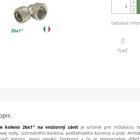
Detailné info
TLAČ
opis
ie koleno 26x1" na vnútorný závit
je určené pre inštaláciu t
ovej vody, ústredného kúrenia, podlahového kúrenia a pod.
Armat
voči korózii, majú vysokú životnosť a čo je mimoriadne dôleži