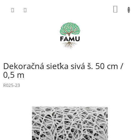
Prejsť
NÁKU
na
obsah
KOŠÍK
Dekoračná sieťka sivá š. 50 cm /
0,5 m
R025-23