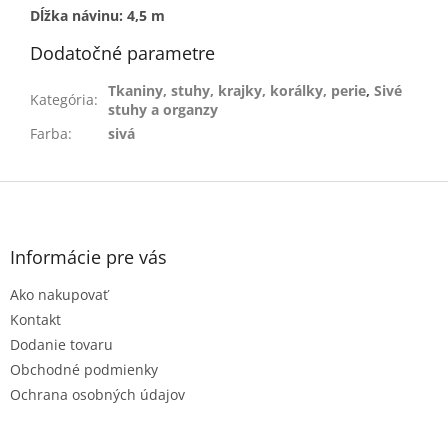
Dĺžka návinu: 4,5 m
Dodatočné parametre
Tkaniny, stuhy, krajky, korálky, perie
,
Sivé
Kategória
:
stuhy a organzy
Farba
:
sivá
Z
á
p
ä
Informácie pre vás
t
Ako nakupovať
i
e
Kontakt
Dodanie tovaru
Obchodné podmienky
Ochrana osobných údajov