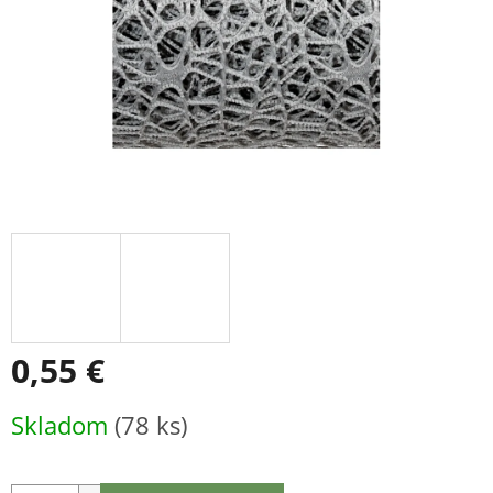
0,55 €
Jednotková
Skladom
(78 ks)
cena: