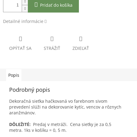
Pridať do košíka
Detailné informácie
OPÝTAŤ SA
STRÁŽIŤ
ZDIEĽAŤ
Popis
Podrobný popis
Dekoračná sieťka hačkovaná vo farebnom sivom
prevedení slúži na dekorovanie kytíc, vencov a rôznych
aranžmánov.
DÔLEŽITÉ:
Predaj v metráži. Cena sieťky je za 0,5
metra. 1ks v košíku = 0, 5 m.