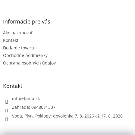
Z
á
p
ä
Informácie pre vás
t
Ako nakupovať
i
e
Kontakt
Dodanie tovaru
Obchodné podmienky
Ochrana osobných údajov
Kontakt
info
@
famu.sk
Záhrada: 0948071337
Voda, Plyn, Poklopy: dovolenka 7. 8. 2026 až 17. 8. 2026