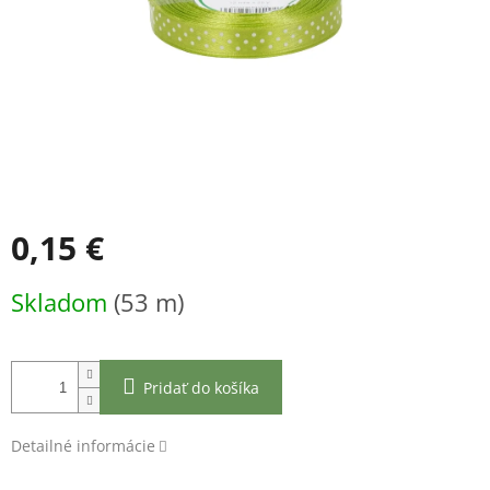
0,15 €
Jednotková
Skladom
(53 m)
cena:
Pridať do košíka
Detailné informácie