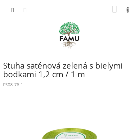
Prejsť
NÁKU
na
obsah
KOŠÍK
Stuha saténová zelená s bielymi
bodkami 1,2 cm / 1 m
FS08-76-1