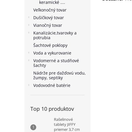
keramické ....
Veľkonočný tovar
Dušičkový tovar
Vianočný tovar
Kanalizácie,tvarovky a
potrubia
Šachtové poklopy
Voda a vykurovanie
Vodomerné a studňové
šachty
Nádrže pre dažďovú vodu,
žumpy, septiky
Vodovodné batérie
Top 10 produktov
Rašelinové
tablety JIFFY
priemer 3,7 cm