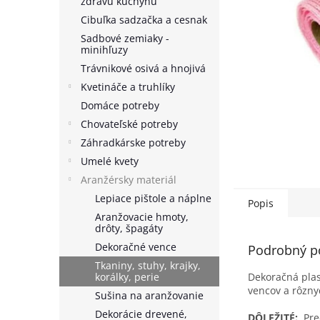
zdravú kuchyňu
Cibuľka sadzačka a cesnak
Sadbové zemiaky -
minihľuzy
Trávnikové osivá a hnojivá
Kvetináče a truhlíky
Domáce potreby
Chovateľské potreby
Záhradkárske potreby
Umelé kvety
Aranžérsky materiál
Lepiace pištole a náplne
Popis
Aranžovacie hmoty,
drôty, špagáty
Dekoračné vence
Podrobný p
Tkaniny, stuhy, krajky,
korálky, perie
Dekoračná plas
vencov a rôzn
Sušina na aranžovanie
Dekorácie drevené,
DÔLEŽITÉ:
Pred