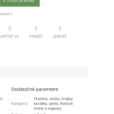
Pridať do košíka
rmácie
OPÝTAŤ SA
STRÁŽIŤ
ZDIEĽAŤ
Dodatočné parametre
íc,
Tkaniny, stuhy, krajky,
Kategória
:
korálky, perie
,
Ružové
stuhy a organzy