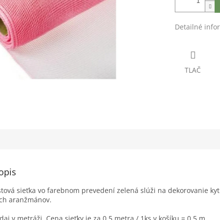
Detailné info
TLAČ
opis
tová sieťka vo farebnom prevedení zelená slúži na dekorovanie kyt
ych aranžmánov.
aj v metráži. Cena sieťky je za 0,5 metra
/ 1ks v košíku = 0,5 m.