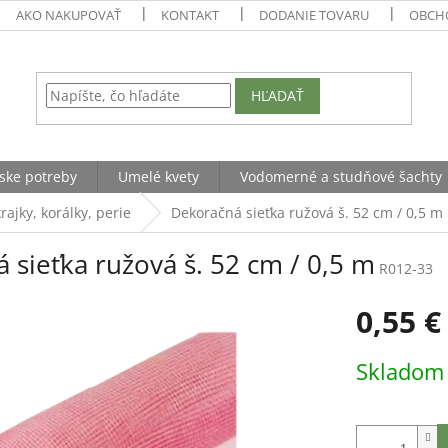
AKO NAKUPOVAŤ
KONTAKT
DODANIE TOVARU
OBCH
HĽADAŤ
ske potreby
Umelé kvety
Vodomerné a studňové šachty
rajky, korálky, perie
Dekoračná sieťka ružová š. 52 cm / 0,5 m
 sieťka ružová š. 52 cm / 0,5 m
R012-33
0,55 €
Jednotková
Sklado
cena: