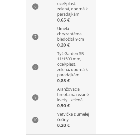
oceľ/plast,
zelená, oporná k
paradajkám
0,65 €
Umelá
chryzantéma
bledožltá 9 cm
0,20 €
Tyč Garden SB
11/1500 mm,
oceľ/plast,
zelená, oporná k
paradajkám
0,85 €
Aranžovacia
hmota na rezané
kvety - zelená
0,90 €
Vetvička z umelej
čečiny
0,20 €
Z