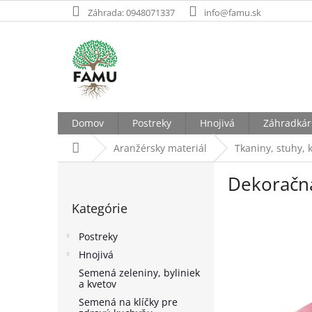
Prejsť
Záhrada: 0948071337
info@famu.sk
na
obsah
Domov
Postreky
Hnojivá
Záhradkár
Domov
Aranžérsky materiál
Tkaniny, stuhy, k
B
Dekoračná
o
Preskočiť
č
Kategórie
kategórie
n
ý
Postreky
p
Hnojivá
a
Semená zeleniny, byliniek
n
a kvetov
e
Semená na klíčky pre
l