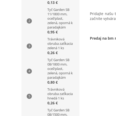
0,13 €
Tyč Garden SB
Pridajte našu 
11/1800 mm,
oceľ/plast,
začnite vytvára
zelená, oporná k
paradajkám
0,95 €
Predaj na bm 
Trávniková
obruba zatĺkacia
zelená 1 ks
0,26 €
Tyč Garden SB
08/1800 mm,
oceľ/plast,
zelená, oporná k
paradajkám
0,80 €
Trávniková
obruba zatĺkacia
hnedá 1 ks
0,26 €
Tyč Garden SB
08/1500 mm,