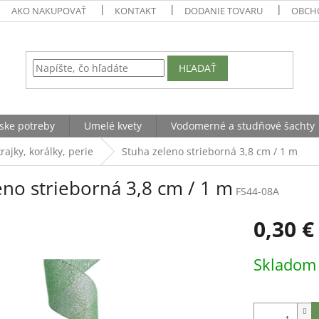
AKO NAKUPOVAŤ
KONTAKT
DODANIE TOVARU
OBCH
HĽADAŤ
ske potreby
Umelé kvety
Vodomerné a studňové šachty
rajky, korálky, perie
Stuha zeleno strieborná 3,8 cm / 1 m
eno strieborná 3,8 cm / 1 m
FS44-08A
0,30 €
Jednotková
Sklado
cena: