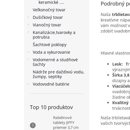
keramické ....
Podrobný p
Veľkonočný tovar
Naša
trblietav
Dušičkový tovar
kreatívne nápa
Vianočný tovar
vám možnosť vy
zdobiť svadobn
Kanalizácie,tvarovky a
potrubia
Šachtové poklopy
Voda a vykurovanie
Hlavné vlastnos
Vodomerné a studňové
Lesk: T
šachty
výrazným
Nádrže pre dažďovú vodu,
Šírka 3,
žumpy, septiky
dizajny a
Vodovodné batérie
Viacúčel
svadobný
žiadne o
Kvalitný
Top 10 produktov
trvácnos
Rašelinové
Naša trblietav
tablety JIFFY
vašich tvorivýc
priemer 3,7 cm