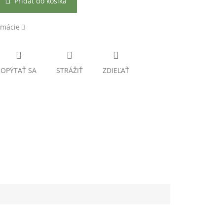
Pridať do košíka
rmácie
OPÝTAŤ SA
STRÁŽIŤ
ZDIEĽAŤ