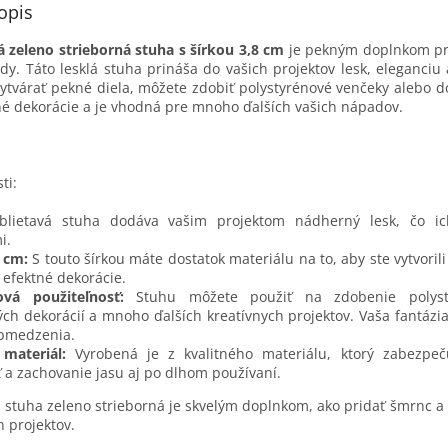
opis
á zeleno strieborná stuha s šírkou 3,8 cm
je pekným doplnkom pr
dy. Táto lesklá stuha prináša do vašich projektov lesk, eleganciu
tvárať pekné diela, môžete zdobiť polystyrénové venčeky alebo 
é dekorácie a je vhodná pre mnoho ďalších vašich nápadov.
ti:
rblietavá stuha dodáva vašim projektom nádherný lesk, čo ic
i.
8 cm:
S touto šírkou máte dostatok materiálu na to, aby ste vytvoril
 efektné dekorácie.
ová použiteľnosť:
Stuhu môžete použiť na zdobenie polyst
ch dekorácií a mnoho ďalších kreatívnych projektov. Vaša fantáz
bmedzenia.
 materiál:
Vyrobená je z kvalitného materiálu, ktorý zabezpeču
ť a zachovanie jasu aj po dlhom používaní.
á stuha zeleno strieborná je skvelým doplnkom, ako pridať šmrnc a 
h projektov.