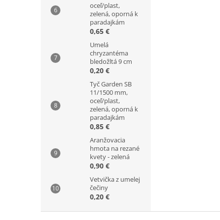
oceľ/plast,
zelená, oporná k
paradajkám
0,65 €
Umelá
chryzantéma
bledožltá 9 cm
0,20 €
Tyč Garden SB
11/1500 mm,
oceľ/plast,
zelená, oporná k
paradajkám
0,85 €
Aranžovacia
hmota na rezané
kvety - zelená
0,90 €
Vetvička z umelej
čečiny
0,20 €
Z