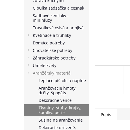
zdravú kuchyňu
Cibuľka sadzačka a cesnak
Sadbové zemiaky -
minihľuzy
Trávnikové osivá a hnojivá
Kvetináče a truhlíky
Domáce potreby
Chovateľské potreby
Záhradkárske potreby
Umelé kvety
Aranžérsky materiál
Lepiace pištole a náplne
Aranžovacie hmoty,
drôty, špagáty
Dekoračné vence
Tkaniny, stuhy, krajky,
korálky, perie
Popis
Sušina na aranžovanie
Dekorácie drevené,