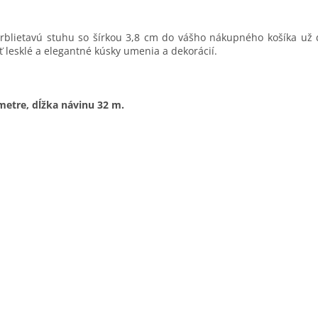
trblietavú stuhu so šírkou 3,8 cm do vášho nákupného košíka už
ť lesklé a elegantné kúsky umenia a dekorácií.
metre, dĺžka návinu 32 m.