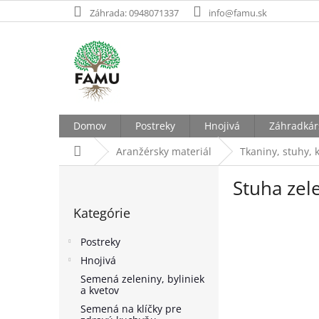
Prejsť
Záhrada: 0948071337
info@famu.sk
na
obsah
Domov
Postreky
Hnojivá
Záhradkár
Domov
Aranžérsky materiál
Tkaniny, stuhy, k
B
Stuha zel
o
Preskočiť
č
Kategórie
kategórie
n
ý
Postreky
p
Hnojivá
a
Semená zeleniny, byliniek
n
a kvetov
e
Semená na klíčky pre
l