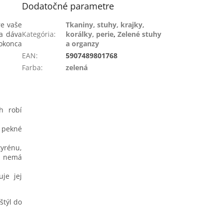
Dodatočné parametre
e vaše
Tkaniny, stuhy, krajky,
 a dáva
Kategória
:
korálky, perie
,
Zelené stuhy
dokonca
a organzy
EAN
:
5907489801768
Farba
:
zelená
h robí
i pekné
yrénu,
ia nemá
je jej
štýl do