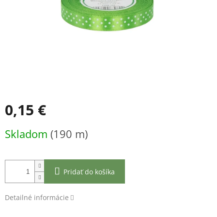
0,15 €
Jednotková
Skladom
(190 m)
cena:
Pridať do košíka
Detailné informácie