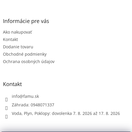
Z
á
p
ä
Informácie pre vás
t
Ako nakupovať
i
e
Kontakt
Dodanie tovaru
Obchodné podmienky
Ochrana osobných údajov
Kontakt
info
@
famu.sk
Záhrada: 0948071337
Voda, Plyn, Poklopy: dovolenka 7. 8. 2026 až 17. 8. 2026