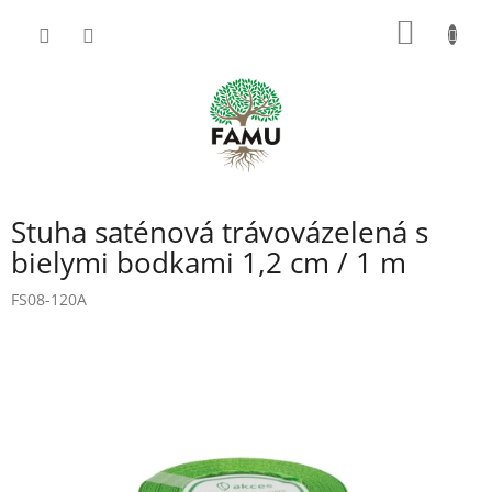
Prejsť
NÁKU
na
obsah
KOŠÍK
Stuha saténová trávovázelená s
bielymi bodkami 1,2 cm / 1 m
FS08-120A