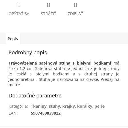
OPÝTAŤ SA
STRÁŽIŤ
ZDIEĽAŤ
Popis
Podrobný popis
Trávovázelená saténová stuha s bielymi bodkami
má
šírku 1,2 cm. Saténová stuha je jednolíca z jednej strany
je lesklá s bielymi bodkami a z druhej strany je
jednofarebná . Stuha je narolovaná na cievke. Predaj na
metre.
Dodatočné parametre
Kategória
:
Tkaniny, stuhy, krajky, korálky, perie
EAN
:
5907489839822