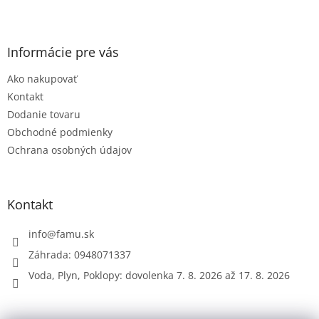
Z
á
p
ä
Informácie pre vás
t
Ako nakupovať
i
e
Kontakt
Dodanie tovaru
Obchodné podmienky
Ochrana osobných údajov
Kontakt
info
@
famu.sk
Záhrada: 0948071337
Voda, Plyn, Poklopy: dovolenka 7. 8. 2026 až 17. 8. 2026