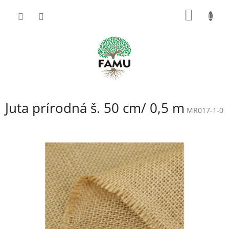
Prejsť
NÁKU
na
obsah
KOŠÍK
Juta prírodná š. 50 cm/ 0,5 m
MR017-1-0