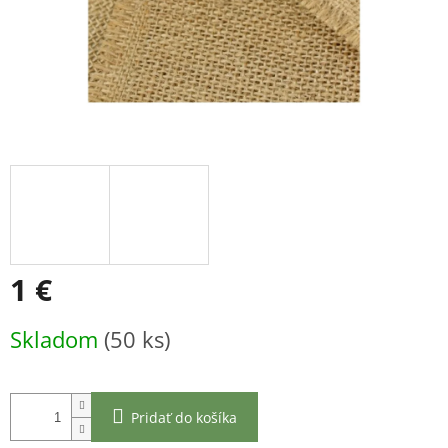
1 €
Jednotková
Skladom
(50 ks)
cena:
Pridať do košíka