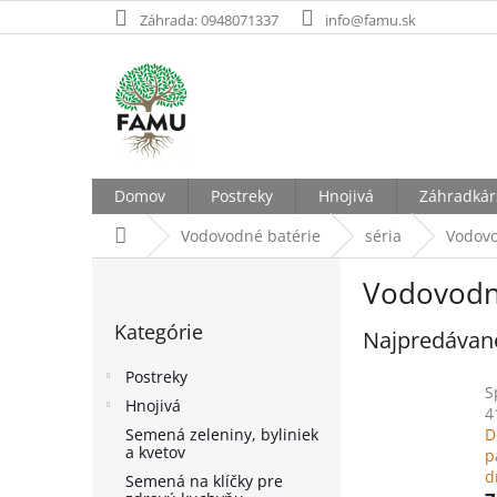
Prejsť
Záhrada: 0948071337
info@famu.sk
na
obsah
Domov
Postreky
Hnojivá
Záhradkár
Domov
Vodovodné batérie
séria
Vodovo
B
Vodovodné
o
Preskočiť
č
Kategórie
kategórie
Najpredávane
n
ý
Postreky
p
S
Hnojivá
a
4
Semená zeleniny, byliniek
D
n
a kvetov
p
e
d
Semená na klíčky pre
l