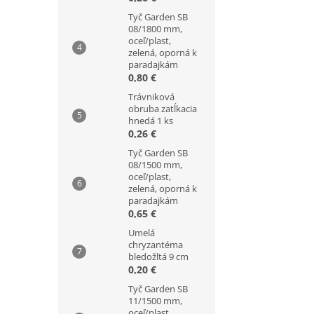
Tyč Garden SB
08/1800 mm,
oceľ/plast,
zelená, oporná k
paradajkám
0,80 €
Trávniková
obruba zatĺkacia
hnedá 1 ks
0,26 €
Tyč Garden SB
08/1500 mm,
oceľ/plast,
zelená, oporná k
paradajkám
0,65 €
Umelá
chryzantéma
bledožltá 9 cm
0,20 €
Tyč Garden SB
11/1500 mm,
oceľ/plast,