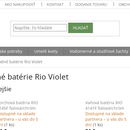
AKO NAKUPOVAŤ
KONTAKT
DODANIE TOVARU
OBCH
HĽADAŤ
ske potreby
Umelé kvety
Vodomerné a studňové šachty
dné batérie Rio Violet
 batérie Rio Violet
jšie
prchová batéria RIO
Vaňová batéria RIO
145F fialová/chróm
4141F fialová/chróm
ostupné na sklade
Dostupné na sklade
artnera – u vás do 5
partnera – u vás do 5
ní
(1 ks)
dní
(1 ks)