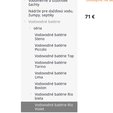
Vodomerné a studňové
šachty
Nádrže pre dažďovú vodu,
žumpy, septiky
71 €
Vodovodné batérie
séria
Vodovodné batérie
Steno
Vodovodné batérie
Piccolo
Vodovodné batérie Top
Vodovodné batérie
Torino
Vodovodné batérie
Lima
Vodovodné batérie
Boston
Vodovodné batérie Rio
biela
Vodovodné batérie Rio
Violet