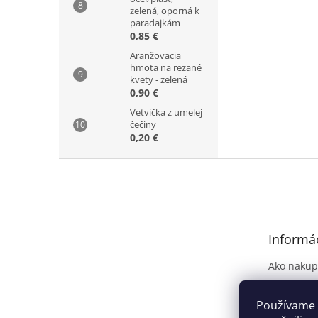
zelená, oporná k
paradajkám
0,85 €
Aranžovacia
hmota na rezané
kvety - zelená
0,90 €
Vetvička z umelej
čečiny
0,20 €
Z
á
p
ä
t
Informác
i
e
Ako nakup
Kontakt
Dodanie t
Používame 