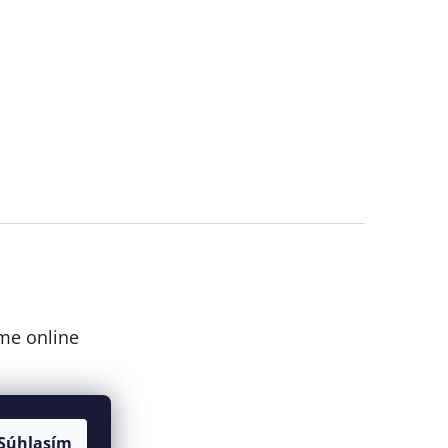
me online
Súhlasím