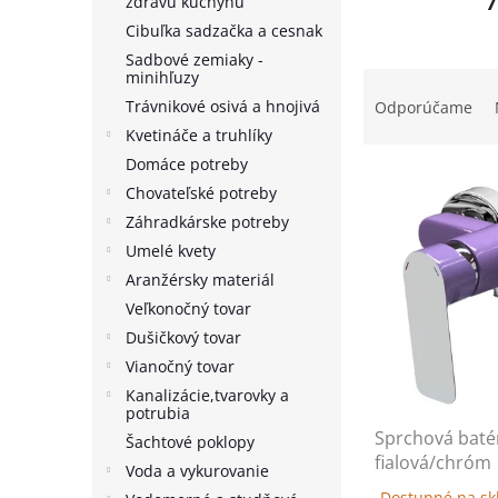
7
zdravú kuchyňu
Cibuľka sadzačka a cesnak
Sadbové zemiaky -
R
minihľuzy
a
Trávnikové osivá a hnojivá
Odporúčame
d
Kvetináče a truhlíky
e
Domáce potreby
V
n
Chovateľské potreby
ý
i
p
Záhradkárske potreby
e
i
p
Umelé kvety
s
r
Aranžérsky materiál
p
o
Veľkonočný tovar
r
d
Dušičkový tovar
o
u
Vianočný tovar
d
k
u
t
Kanalizácie,tvarovky a
potrubia
k
o
Sprchová baté
t
Šachtové poklopy
v
fialová/chróm
o
Voda a vykurovanie
v
Dostupné na skl