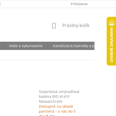
ODNÉ PODMIENKY
OCHRANA OSOBNÝCH ÚDAJOV
Prihlásenie
NÁKUPNÝ
Prázdny košík
KOŠÍK
Voda a vykurovanie
Kanalizácie,tvarovky a potrubia
Stojanková umývadlová
batéria RIO 4141F
fialová/chróm
Dostupné na sklade
partnera – u vás do 5