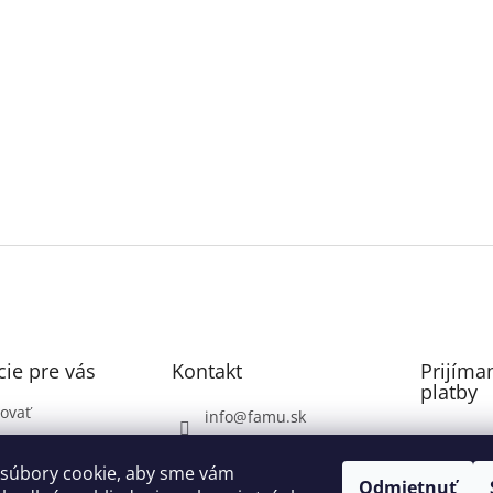
ie pre vás
Kontakt
Prijíma
platby
ovať
info
@
famu.sk
Záhrada: 0948071337
ovaru
súbory cookie, aby sme vám
Voda, Plyn, Poklopy: do
Odmietnuť