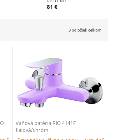
dní
(1 ks)
81 €
3
položiek celkom
IO
Vaňová batéria RIO 4141F
fialová/chróm
 do 5
Dostupné na sklade partnera – u vás do 5