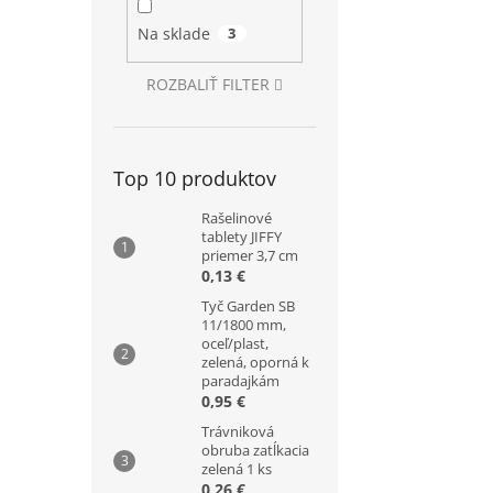
Na sklade
3
ROZBALIŤ FILTER
Top 10 produktov
Rašelinové
tablety JIFFY
priemer 3,7 cm
0,13 €
Tyč Garden SB
11/1800 mm,
oceľ/plast,
zelená, oporná k
paradajkám
0,95 €
Trávniková
obruba zatĺkacia
zelená 1 ks
0,26 €