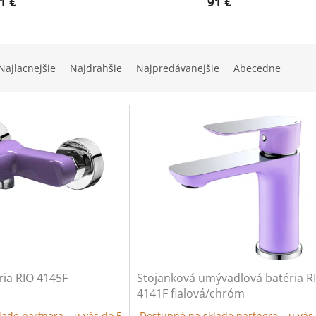
1 €
91 €
Najlacnejšie
Najdrahšie
Najpredávanejšie
Abecedne
ria RIO 4145F
Stojanková umývadlová batéria R
4141F fialová/chróm
ade partnera – u vás do 5
Dostupné na sklade partnera – u vás