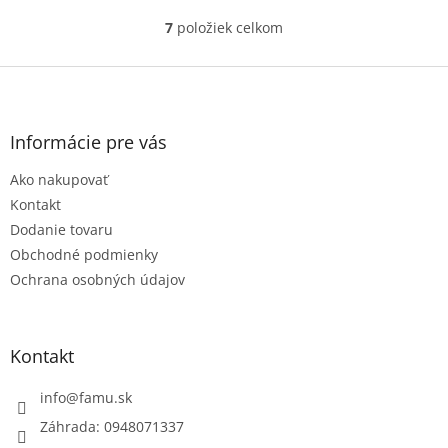
7
položiek celkom
O
v
l
Z
á
á
d
p
a
ä
Informácie pre vás
c
t
i
Ako nakupovať
i
e
e
p
Kontakt
r
Dodanie tovaru
v
Obchodné podmienky
k
Ochrana osobných údajov
y
v
ý
p
Kontakt
i
s
u
info
@
famu.sk
Záhrada: 0948071337