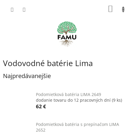
Prejsť
NÁKU
na
obsah
KOŠÍK
Vodovodné batérie Lima
Najpredávanejšie
Podomietková batéria LIMA 2649
dodanie tovaru do 12 pracovných dní
(9 ks)
62 €
Podomietková batéria s prepínačom LIMA
2652