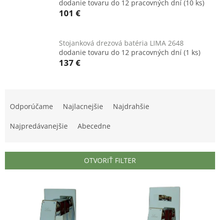
dodanie tovaru do 12 pracovných dní
(10 ks)
101 €
Stojanková drezová batéria LIMA 2648
dodanie tovaru do 12 pracovných dní
(1 ks)
137 €
R
a
Odporúčame
Najlacnejšie
Najdrahšie
d
e
Najpredávanejšie
Abecedne
n
i
e
OTVORIŤ FILTER
p
r
V
o
ý
d
p
u
i