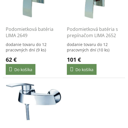
k
s
t
p
o
r
v
o
d
Podomietková batéria
Podomietková batéria s
u
LIMA 2649
prepínačom LIMA 2652
k
dodanie tovaru do 12
dodanie tovaru do 12
t
pracovných dní
(9 ks)
pracovných dní
(10 ks)
o
62 €
101 €
v
Do košíka
Do košíka