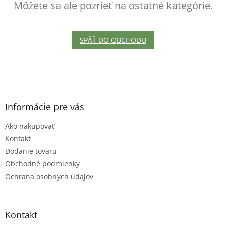
Môžete sa ale pozrieť na ostatné kategórie.
SPÄŤ DO OBCHODU
Z
á
p
ä
Informácie pre vás
t
Ako nakupovať
i
e
Kontakt
Dodanie tovaru
Obchodné podmienky
Ochrana osobných údajov
Kontakt