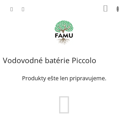
Prejsť
NÁKU
na
obsah
KOŠÍK
Vodovodné batérie Piccolo
Produkty ešte len pripravujeme.