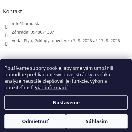
Kontakt
info
@
famu.sk
Záhrada: 0948071337
Voda, Plyn, Poklopy: dovolenka 7. 8. 2026 až 17. 8. 2026
Prijímame online platby
Používame súbory cookie, aby sme vám umožnili
pohodlné prehliadanie webovej stránky a vďaka
analýze neustále zlepšovali jej funkcie, výkon a
použiteľnosť.
Viac informácií
Nastavenie
Vytvoril Shoptet
Odmietnuť
Súhlasím
Copyright 2026
FAMU.sk
. Všetky práva vyhradené.