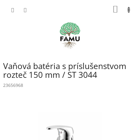
Prejsť
NÁKU
na
obsah
KOŠÍK
Vaňová batéria s príslušenstvom
rozteč 150 mm / ST 3044
23656968