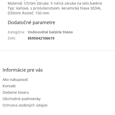
Materiál: Chróm Záruka: 5 ročná záruka na telo batérie
Typ: Vaňová, s príslušenstvom, keramická hlava SEDAL
D35mm Rozteč: 150 mm
Dodatočné parametre
Kategória
:
Vodovodné batérie Steno
EAN
:
8595042106619
Z
á
p
ä
Informácie pre vás
t
Ako nakupovať
i
e
Kontakt
Dodanie tovaru
Obchodné podmienky
Ochrana osobných údajov