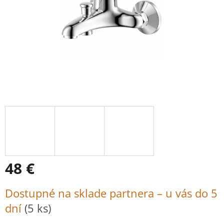
48 €
Jednotková
Dostupné na sklade partnera – u vás do 5
cena:
dní
(5 ks)