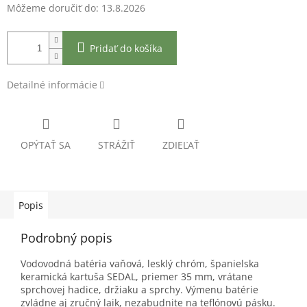
Môžeme doručiť do:
13.8.2026
Pridať do košíka
Detailné informácie
OPÝTAŤ SA
STRÁŽIŤ
ZDIEĽAŤ
Popis
Podrobný popis
Vodovodná batéria vaňová, lesklý chróm, španielska
keramická kartuša SEDAL, priemer 35 mm, vrátane
sprchovej hadice, držiaku a sprchy. Výmenu batérie
zvládne aj zručný laik, nezabudnite na teflónovú pásku.