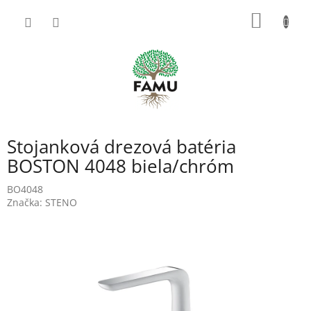
Prejsť
NÁKU
na
obsah
KOŠÍK
Stojanková drezová batéria
BOSTON 4048 biela/chróm
BO4048
Značka:
STENO