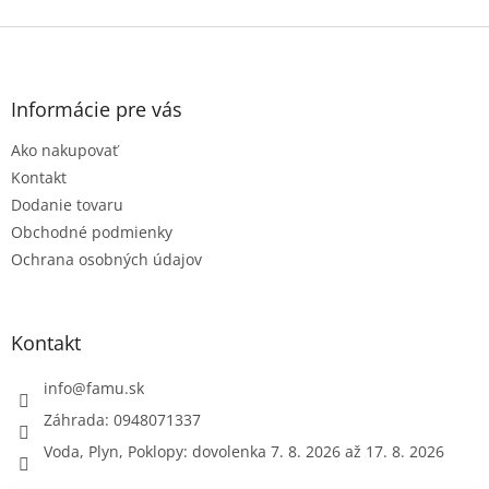
Z
á
p
ä
Informácie pre vás
t
Ako nakupovať
i
e
Kontakt
Dodanie tovaru
Obchodné podmienky
Ochrana osobných údajov
Kontakt
info
@
famu.sk
Záhrada: 0948071337
Voda, Plyn, Poklopy: dovolenka 7. 8. 2026 až 17. 8. 2026