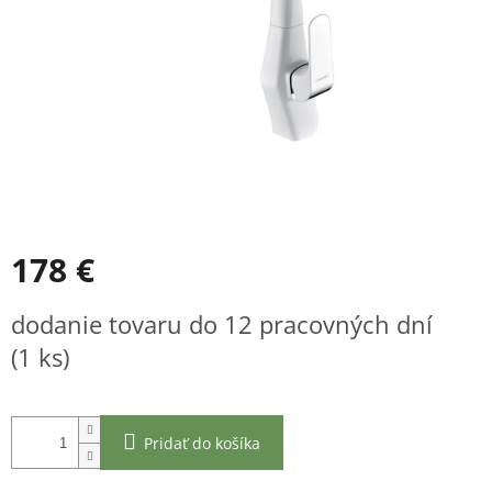
178 €
Jednotková
dodanie tovaru do 12 pracovných dní
cena:
(1 ks)
Pridať do košíka