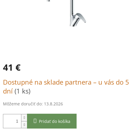
41 €
Jednotková
Dostupné na sklade partnera – u vás do 5
cena:
dní
(1 ks)
Môžeme doručiť do:
13.8.2026
Pridať do košíka