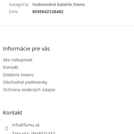
Kategória
:
Vodovodné batérie Steno
EAN
:
8595042128482
Z
á
p
ä
Informácie pre vás
t
Ako nakupovať
i
e
Kontakt
Dodanie tovaru
Obchodné podmienky
Ochrana osobných údajov
Kontakt
info
@
famu.sk
Záhrada: 0948071337