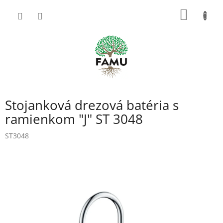
Prejsť
NÁKU
na
obsah
KOŠÍK
Stojanková drezová batéria s
ramienkom "J" ST 3048
ST3048