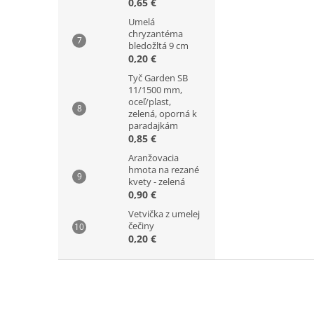
0,65 €
Umelá
chryzantéma
bledožltá 9 cm
0,20 €
Tyč Garden SB
11/1500 mm,
oceľ/plast,
zelená, oporná k
paradajkám
0,85 €
Aranžovacia
hmota na rezané
kvety - zelená
0,90 €
Vetvička z umelej
čečiny
0,20 €
Z
á
p
ä