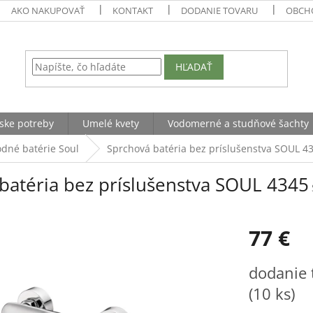
AKO NAKUPOVAŤ
KONTAKT
DODANIE TOVARU
OBCH
HĽADAŤ
ske potreby
Umelé kvety
Vodomerné a studňové šachty
dné batérie Soul
Sprchová batéria bez príslušenstva SOUL 4
batéria bez príslušenstva SOUL 4345
77 €
Jednotková
dodanie 
cena:
(10 ks)