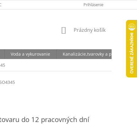
ODNÉ PODMIENKY
OCHRANA OSOBNÝCH ÚDAJOV
Prihlásenie
NÁKUPNÝ
Prázdny košík
KOŠÍK
Voda a vykurovanie
Kanalizácie,tvarovky a potrubia
345
SO4345
tovaru do 12 pracovných dní