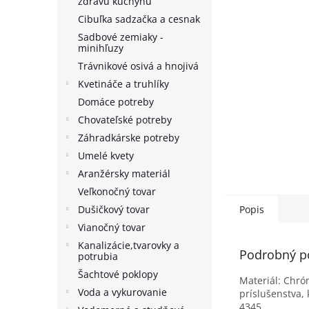
zdravú kuchyňu
Cibuľka sadzačka a cesnak
Sadbové zemiaky -
minihľuzy
Trávnikové osivá a hnojivá
Kvetináče a truhlíky
Domáce potreby
Chovateľské potreby
Záhradkárske potreby
Umelé kvety
Aranžérsky materiál
Veľkonočný tovar
Dušičkový tovar
Popis
Vianočný tovar
Kanalizácie,tvarovky a
Podrobný p
potrubia
Šachtové poklopy
Materiál: Chró
Voda a vykurovanie
príslušenstva
4345