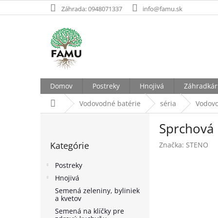
Prejsť
Záhrada: 0948071337
info@famu.sk
na
obsah
Domov
Postreky
Hnojivá
Záhradkár
Domov
Vodovodné batérie
séria
Vodovo
B
Sprchová 
o
Preskočiť
č
Kategórie
Značka:
STENO
kategórie
n
ý
Postreky
p
Hnojivá
a
Semená zeleniny, byliniek
n
a kvetov
e
Semená na klíčky pre
l