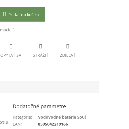
Pridať do košíka
rmácie
OPÝTAŤ SA
STRÁŽIŤ
ZDIEĽAŤ
Dodatočné parametre
Kategória
:
Vodovodné batérie Soul
 SOUL
EAN
:
8595042219166