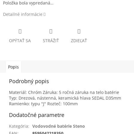
Položka bola vypredaná…
Detailné informácie
OPÝTAŤ SA
STRÁŽIŤ
ZDIEĽAŤ
Popis
Podrobný popis
Materiál: Chróm Záruka: 5 ročná záruka na telo batérie
Typ: Drezová, nástenná, keramická hlava SEDAL D35mm
Ramienko: typu "J" Rozteč: 100mm
Dodatočné parametre
Kategória
:
Vodovodné batérie Steno
EAN
:
8595042218350