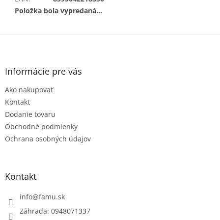
Položka bola vypredaná…
Z
á
p
ä
Informácie pre vás
t
Ako nakupovať
i
e
Kontakt
Dodanie tovaru
Obchodné podmienky
Ochrana osobných údajov
Kontakt
info
@
famu.sk
Záhrada: 0948071337