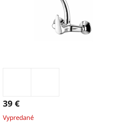
39 €
Jednotková
Vypredané
cena: