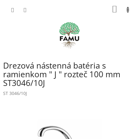
Prejsť
NÁKU
na
obsah
KOŠÍK
Drezová nástenná batéria s
ramienkom " J " rozteč 100 mm
ST3046/10J
ST 3046/10J