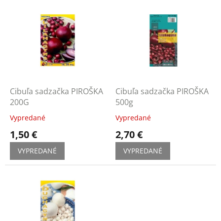
V
e
ý
p
p
r
i
o
s
d
p
u
r
k
o
t
d
Cibuľa sadzačka PIROŠKA
Cibuľa sadzačka PIROŠKA
o
u
200G
500g
v
k
Vypredané
Vypredané
t
1,50 €
2,70 €
o
v
VYPREDANÉ
VYPREDANÉ