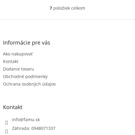
7
položiek celkom
O
v
l
Z
á
á
d
p
a
ä
Informácie pre vás
c
t
i
Ako nakupovať
i
e
e
p
Kontakt
r
Dodanie tovaru
v
Obchodné podmienky
k
Ochrana osobných údajov
y
v
ý
p
Kontakt
i
s
u
info
@
famu.sk
Záhrada: 0948071337