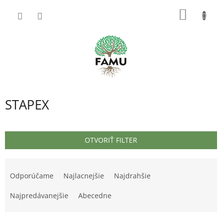
Prejsť
NÁKU
na
obsah
KOŠÍK
STAPEX
OTVORIŤ FILTER
R
a
Odporúčame
Najlacnejšie
Najdrahšie
d
e
Najpredávanejšie
Abecedne
n
i