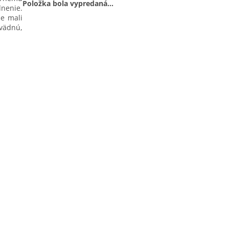
Položka bola vypredaná…
dnenie.
me mali
 vädnú,