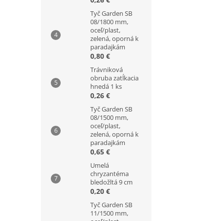
Tyč Garden SB
08/1800 mm,
oceľ/plast,
zelená, oporná k
paradajkám
0,80 €
Trávniková
obruba zatĺkacia
hnedá 1 ks
0,26 €
Tyč Garden SB
08/1500 mm,
oceľ/plast,
zelená, oporná k
paradajkám
0,65 €
Umelá
chryzantéma
bledožltá 9 cm
0,20 €
Tyč Garden SB
11/1500 mm,