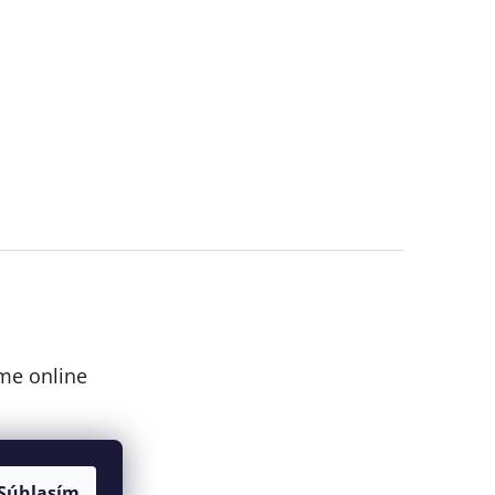
me online
Súhlasím