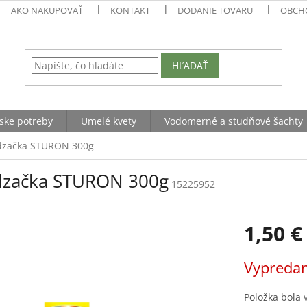
AKO NAKUPOVAŤ
KONTAKT
DODANIE TOVARU
OBCH
HĽADAŤ
ske potreby
Umelé kvety
Vodomerné a studňové šachty
adzačka STURON 300g
adzačka STURON 300g
15225952
1,50 €
Jednotková
Vypreda
cena:
Položka bola