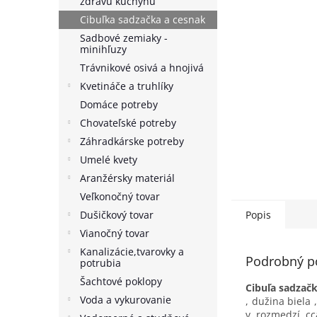
zdravú kuchyňu
Cibuľka sadzačka a cesnak
Sadbové zemiaky -
minihľuzy
Trávnikové osivá a hnojivá
Kvetináče a truhlíky
Domáce potreby
Chovateľské potreby
Záhradkárske potreby
Umelé kvety
Aranžérsky materiál
Veľkonočný tovar
Dušičkový tovar
Popis
Vianočný tovar
Kanalizácie,tvarovky a
Podrobný p
potrubia
Šachtové poklopy
Cibuľa sadza
Voda a vykurovanie
, dužina biela
v rozmedzí c