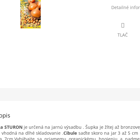
Detailné info
TLAČ
opis
čka STURON
je určená na jarnú výsadbu . Šupka je žltej až bronzove
 , vhodná na dlhé skladovanie .
Cibule
saďte skoro na jar 3 až 5 cm
ca 7cm.Vyhýbajte sa priamemu organickému hnojeniu a nadm