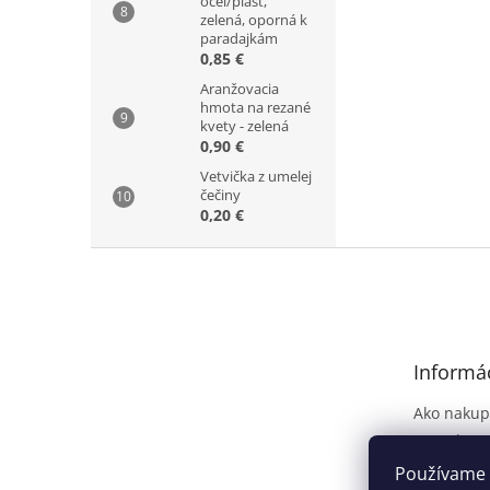
oceľ/plast,
zelená, oporná k
paradajkám
0,85 €
Aranžovacia
hmota na rezané
kvety - zelená
0,90 €
Vetvička z umelej
čečiny
0,20 €
Z
á
p
ä
t
Informác
i
e
Ako nakup
Kontakt
Dodanie t
Používame 