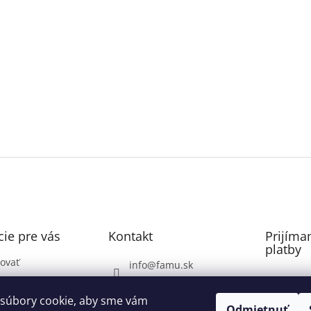
ie pre vás
Kontakt
Prijíma
platby
ovať
info
@
famu.sk
Záhrada: 0948071337
ovaru
súbory cookie, aby sme vám
Voda, Plyn, Poklopy: do
Odmietnuť