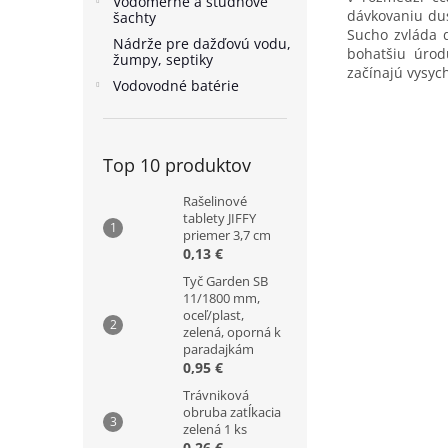
Vodomerné a studňové
dávkovaniu dus
šachty
Sucho zvláda 
Nádrže pre dažďovú vodu,
bohatšiu úro
žumpy, septiky
začínajú vysych
Vodovodné batérie
Top 10 produktov
Rašelinové
tablety JIFFY
priemer 3,7 cm
0,13 €
Tyč Garden SB
11/1800 mm,
oceľ/plast,
zelená, oporná k
paradajkám
0,95 €
Trávniková
obruba zatĺkacia
zelená 1 ks
0,26 €