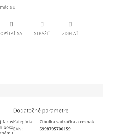
rmácie
OPÝTAŤ SA
STRÁŽIŤ
ZDIEĽAŤ
Dodatočné parametre
j farby
Kategória
:
Cibuľka sadzačka a cesnak
 hlboko
EAN
:
5998795700159
ernému