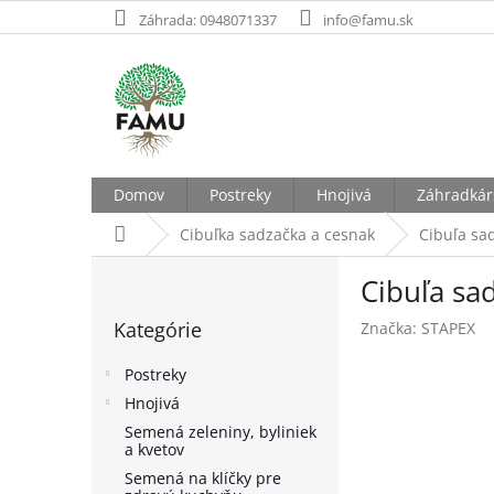
Prejsť
Záhrada: 0948071337
info@famu.sk
na
obsah
Domov
Postreky
Hnojivá
Záhradkár
Domov
Cibuľka sadzačka a cesnak
Cibuľa s
B
Cibuľa s
o
Preskočiť
č
Kategórie
Značka:
STAPEX
kategórie
n
ý
Postreky
p
Hnojivá
a
Semená zeleniny, byliniek
n
a kvetov
e
Semená na klíčky pre
l