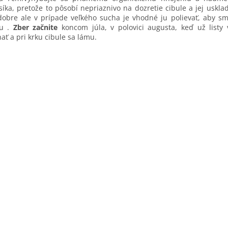
íka, pretože to pôsobí nepriaznivo na dozretie cibule a jej uskla
dobre ale v prípade veľkého sucha je vhodné ju polievať, aby s
du .
Zber začnite
koncom júla, v polovici augusta, keď už listy
ať a pri krku cibule sa lámu.