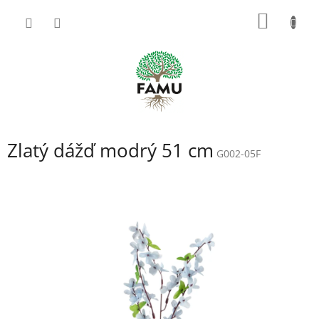
Prejsť
NÁKU
na
obsah
KOŠÍK
Zlatý dážď modrý 51 cm
G002-05F