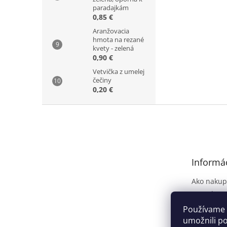
paradajkám
0,85 €
Aranžovacia
hmota na rezané
kvety - zelená
0,90 €
Vetvička z umelej
čečiny
0,20 €
Z
á
p
ä
t
Informác
i
e
Ako nakup
Kontakt
Dodanie t
Používame 
Obchodné
umožnili p