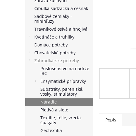
zdravú kuchyňu
Cibuľka sadzačka a cesnak
Sadbové zemiaky -
minihľuzy
Trávnikové osivá a hnojivá
Kvetináče a truhlíky
Domáce potreby
Chovateľské potreby
Záhradkárske potreby
Príslušenstvo na nádrže
IBC
Enzymatické prípravky
Substráty, pareniská,
vosky, stimulátory
Náradie
Pletivá a siete
Textílie, fólie, vrecia,
Popis
špagáty
Geotextília