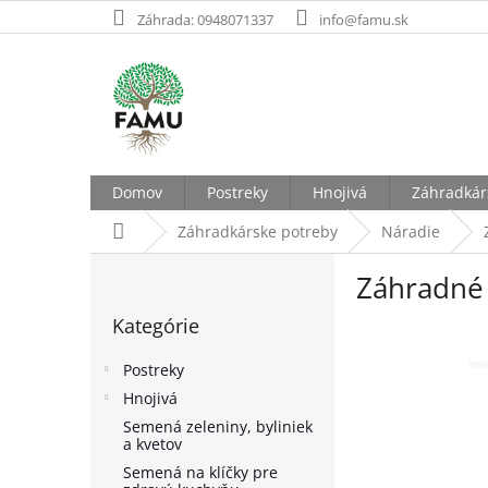
Prejsť
Záhrada: 0948071337
info@famu.sk
na
obsah
Domov
Postreky
Hnojivá
Záhradkár
Domov
Záhradkárske potreby
Náradie
B
Záhradné
o
Preskočiť
č
Kategórie
kategórie
n
ý
Postreky
p
Hnojivá
a
Semená zeleniny, byliniek
n
a kvetov
e
Semená na klíčky pre
l