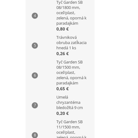
Tyč Garden SB
08/1800 mm,
oceľ/plast,
zelená, oporná k
paradajkám
0,80 €
Trávniková
obruba zatĺkacia
hnedá 1 ks
0,26 €
Tyč Garden SB
08/1500 mm,
oceľ/plast,
zelená, oporná k
paradajkám
0,65 €
Umelá
chryzantéma
bledožltá 9 cm
0,20 €
Tyč Garden SB
11/1500 mm,
oceľ/plast,
zelená, oporná k