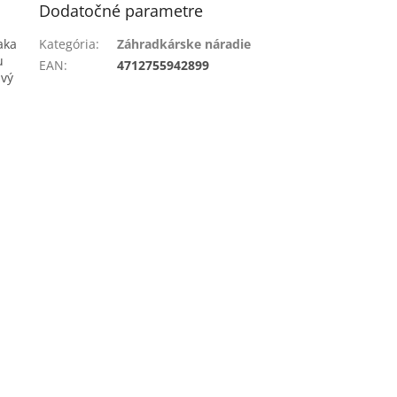
Dodatočné parametre
aka
Kategória
:
Záhradkárske náradie
u
EAN
:
4712755942899
avý