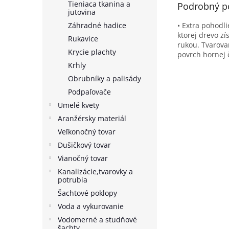
Tieniaca tkanina a
Podrobný p
jutovina
Záhradné hadice
• Extra pohodl
ktorej drevo z
Rukavice
rukou. Tvarova
Krycie plachty
povrch hornej č
Krhly
Obrubníky a palisády
Podpaľovače
Umelé kvety
Aranžérsky materiál
Veľkonočný tovar
Dušičkový tovar
Vianočný tovar
Kanalizácie,tvarovky a
potrubia
Šachtové poklopy
Voda a vykurovanie
Vodomerné a studňové
šachty