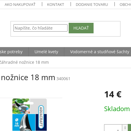
AKO NAKUPOVAŤ
KONTAKT
DODANIE TOVARU
OBCH
HĽADAŤ
ske potreby
Umelé kvety
Vodomerné a studňové šachty
Záhradné nožnice 18 mm
 nožnice 18 mm
340061
14 €
Jednotková
Sklado
cena: