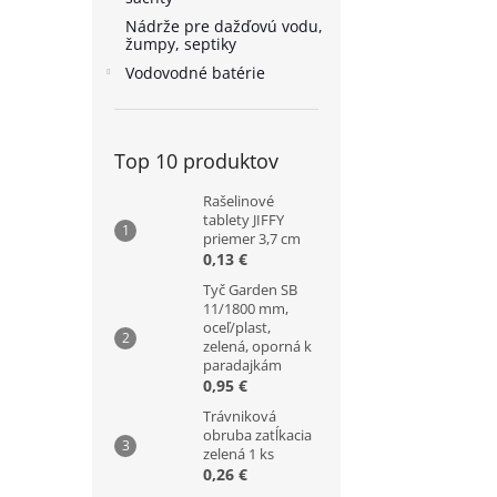
Nádrže pre dažďovú vodu,
žumpy, septiky
Vodovodné batérie
Top 10 produktov
Rašelinové
tablety JIFFY
priemer 3,7 cm
0,13 €
Tyč Garden SB
11/1800 mm,
oceľ/plast,
zelená, oporná k
paradajkám
0,95 €
Trávniková
obruba zatĺkacia
zelená 1 ks
0,26 €