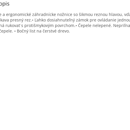
opis
ie a ergonomické záhradnícke nožnice so šikmou reznou hlavou, vď
ískava presný rez.• Ľahko dosiahnuteľný zámok pre ovládanie jedno
ná rukovať s protišmykovým povrchom.• Čepele nelepené. Nepriľn
epele. • Bočný list na čerstvé drevo.