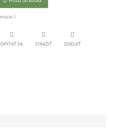
Pridať do košíka
rmácie
OPÝTAŤ SA
STRÁŽIŤ
ZDIEĽAŤ