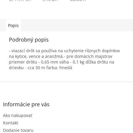
Popis
Podrobný popis
- viazací drôt sa používa na uchytenie rôznych doplnkov
na kytice, vence a aranžmá.- pre domácich majstrov
priemer drôtu - 0,65 mm váha - 0,1 kg dĺžka drôtu na
drievku - cca 30 m farba: hnedá
Z
á
p
ä
Informácie pre vás
t
Ako nakupovať
i
e
Kontakt
Dodanie tovaru