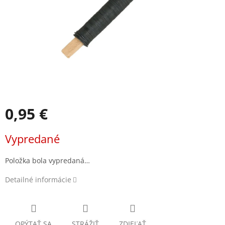
0,95 €
Jednotková
Vypredané
cena:
Položka bola vypredaná…
Detailné informácie
OPÝTAŤ SA
STRÁŽIŤ
ZDIEĽAŤ