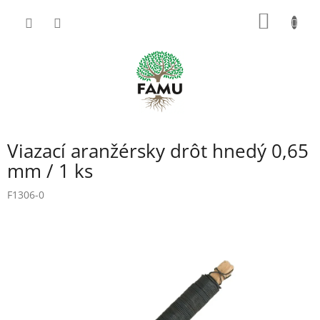
Prejsť
NÁKU
na
obsah
KOŠÍK
Viazací aranžérsky drôt hnedý 0,65
mm / 1 ks
F1306-0