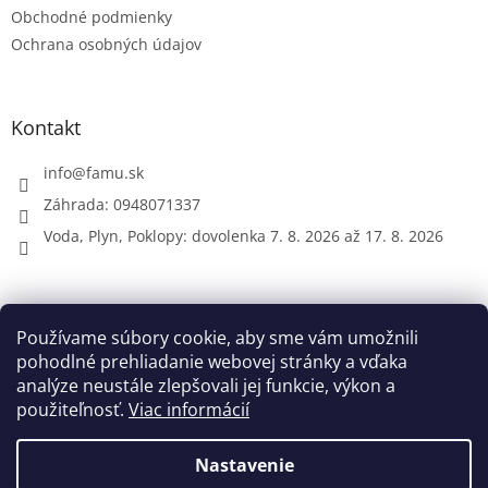
Obchodné podmienky
Ochrana osobných údajov
Kontakt
info
@
famu.sk
Záhrada: 0948071337
Voda, Plyn, Poklopy: dovolenka 7. 8. 2026 až 17. 8. 2026
Prijímame online platby
Používame súbory cookie, aby sme vám umožnili
pohodlné prehliadanie webovej stránky a vďaka
analýze neustále zlepšovali jej funkcie, výkon a
použiteľnosť.
Viac informácií
Nastavenie
Vytvoril Shoptet