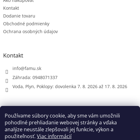
Ako nakupovať
i
e
Kontakt
Dodanie tovaru
Obchodné podmienky
Ochrana osobných údajov
Kontakt
info
@
famu.sk
Záhrada: 0948071337
Voda, Plyn, Poklopy: dovolenka 7. 8. 2026 až 17. 8. 2026
Prijímame online platby
Používame súbory cookie, aby sme vám umožnili
pohodlné prehliadanie webovej stránky a vďaka
analýze neustále zlepšovali jej funkcie, výkon a
použiteľnosť.
Viac informácií