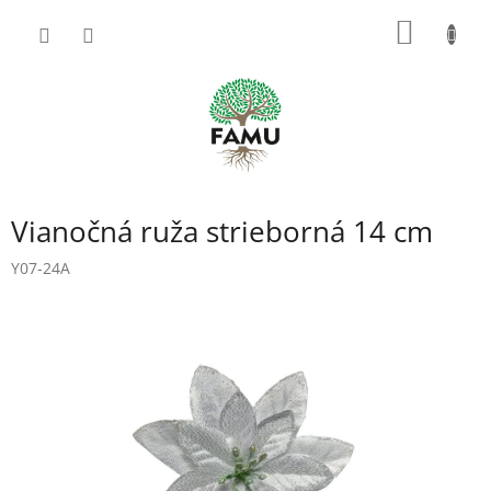
Prejsť
NÁKU
na
obsah
KOŠÍK
Vianočná ruža strieborná 14 cm
Y07-24A