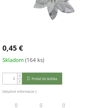
0,45 €
Jednotková
Skladom
(164 ks)
cena:
Pridať do košíka
Detailné informácie