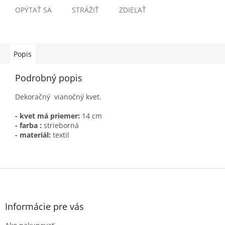
OPÝTAŤ SA
STRÁŽIŤ
ZDIEĽAŤ
Popis
Podrobný popis
Dekoračný vianočný kvet.
- kvet má priemer:
14 cm
- farba :
strieborná
- materiál:
textil
Z
á
p
ä
Informácie pre vás
t