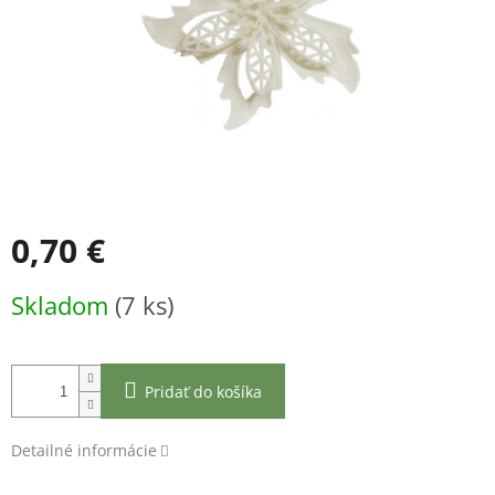
0,70 €
Jednotková
Skladom
(7 ks)
cena:
Pridať do košíka
Detailné informácie