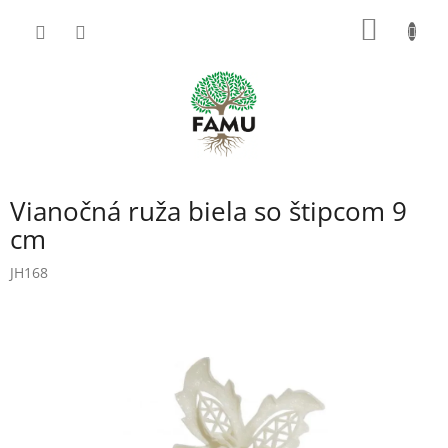
Prejsť
NÁKU
na
obsah
KOŠÍK
Vianočná ruža biela so štipcom 9
cm
JH168