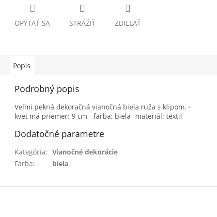
OPÝTAŤ SA
STRÁŽIŤ
ZDIEĽAŤ
Popis
Podrobný popis
Veľmi pekná dekoračná vianočná biela ruža s klipom. -
kvet má priemer: 9 cm - farba: biela- materiál: textil
Dodatočné parametre
Kategória
:
Vianočné dekorácie
Farba
:
biela
Z
á
p