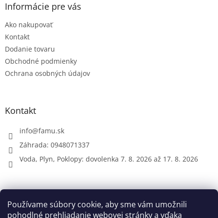
ä
Informácie pre vás
t
Ako nakupovať
i
e
Kontakt
Dodanie tovaru
Obchodné podmienky
Ochrana osobných údajov
Kontakt
info
@
famu.sk
Záhrada: 0948071337
Voda, Plyn, Poklopy: dovolenka 7. 8. 2026 až 17. 8. 2026
Prijímame online platby
Používame súbory cookie, aby sme vám umožnili
pohodlné prehliadanie webovej stránky a vďaka