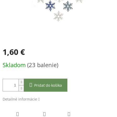
1,60 €
Jednotková
Skladom
(23 balenie)
cena:
Pridať do košíka
Detailné informácie