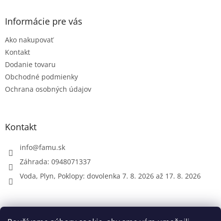
p
ä
Informácie pre vás
t
Ako nakupovať
i
e
Kontakt
Dodanie tovaru
Obchodné podmienky
Ochrana osobných údajov
Kontakt
info
@
famu.sk
Záhrada: 0948071337
Voda, Plyn, Poklopy: dovolenka 7. 8. 2026 až 17. 8. 2026
Prijímame online platby