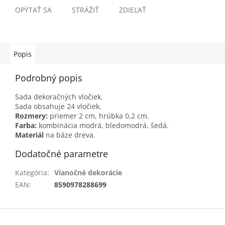
OPÝTAŤ SA
STRÁŽIŤ
ZDIEĽAŤ
Popis
Podrobný popis
Sada dekoračných vločiek.
Sada obsahuje 24 vločiek.
Rozmery:
priemer 2 cm, hrúbka 0,2 cm.
Farba:
kombinácia modrá, bledomodrá, šedá.
Materiál
na báze dreva.
Dodatočné parametre
Kategória
:
Vianočné dekorácie
EAN
:
8590978288699
Z
á