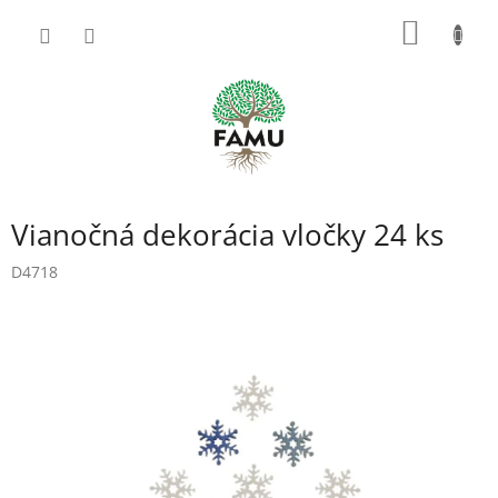
Prejsť
NÁKU
na
obsah
KOŠÍK
Vianočná dekorácia vločky 24 ks
D4718