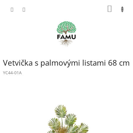
Prejsť
NÁKU
na
obsah
KOŠÍK
Vetvička s palmovými listami 68 cm
YC44-01A