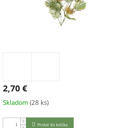
2,70 €
Jednotková
Skladom
(28 ks)
cena:
Pridať do košíka