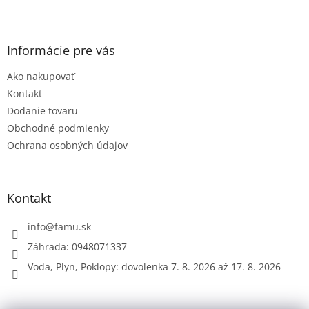
Z
á
p
ä
Informácie pre vás
t
Ako nakupovať
i
e
Kontakt
Dodanie tovaru
Obchodné podmienky
Ochrana osobných údajov
Kontakt
info
@
famu.sk
Záhrada: 0948071337
Voda, Plyn, Poklopy: dovolenka 7. 8. 2026 až 17. 8. 2026