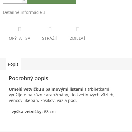
Detailné informácie
OPÝTAŤ SA
STRÁŽIŤ
ZDIEĽAŤ
Popis
Podrobný popis
Umelú vetvičku s palmovými listami
s trblietkami
využijete na rôzne aranžmány, do kvetinových väzieb,
vencov, ikebán, košíkov, váz a pod.
- výška vetvičky:
68 cm