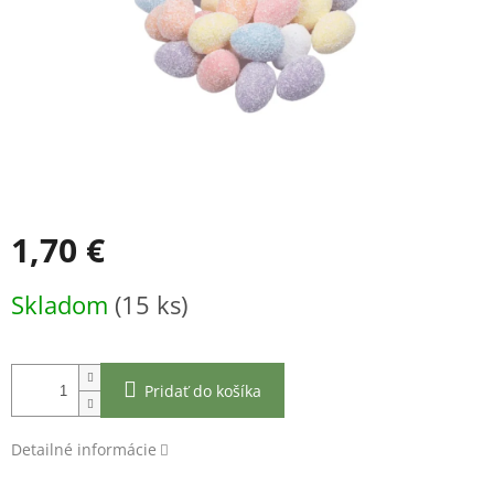
1,70 €
Jednotková
Skladom
(15 ks)
cena:
Pridať do košíka
Detailné informácie