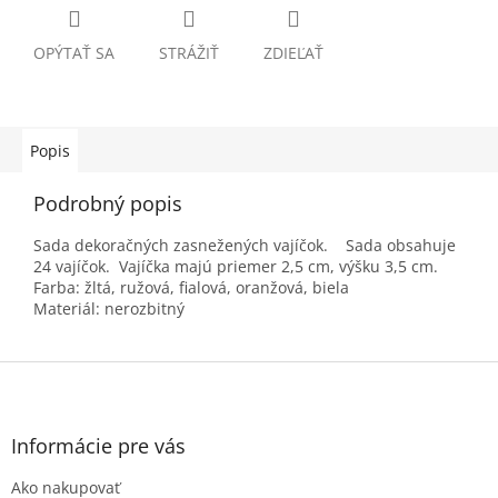
OPÝTAŤ SA
STRÁŽIŤ
ZDIEĽAŤ
Popis
Podrobný popis
Sada dekoračných zasnežených vajíčok. Sada obsahuje
24 vajíčok. Vajíčka majú priemer 2,5 cm, výšku 3,5 cm.
Farba: žltá, ružová, fialová, oranžová, biela
Materiál: nerozbitný
Z
á
p
ä
Informácie pre vás
t
Ako nakupovať
i