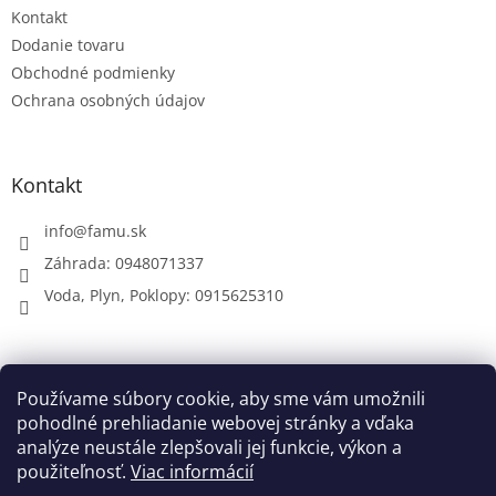
e
Kontakt
Dodanie tovaru
Obchodné podmienky
Ochrana osobných údajov
Kontakt
info
@
famu.sk
Záhrada: 0948071337
Voda, Plyn, Poklopy: 0915625310
Prijímame online platby
Používame súbory cookie, aby sme vám umožnili
pohodlné prehliadanie webovej stránky a vďaka
analýze neustále zlepšovali jej funkcie, výkon a
použiteľnosť.
Viac informácií