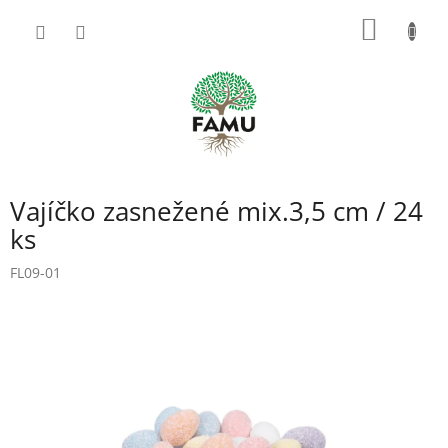
Prejsť
NÁKU
na
obsah
KOŠÍK
Vajíčko zasnežené mix.3,5 cm / 24
ks
FL09-01