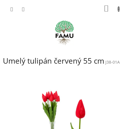
Prejsť
NÁKU
na
obsah
KOŠÍK
Umelý tulipán červený 55 cm
J38-01A