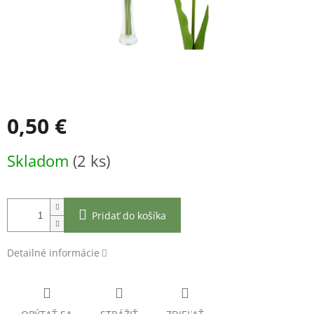
0,50 €
Jednotková
Skladom
(2 ks)
cena:
Pridať do košíka
Detailné informácie