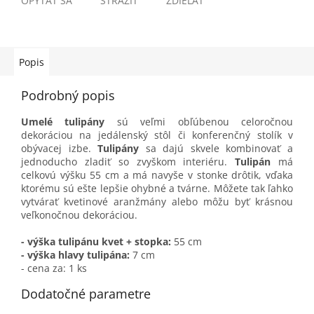
OPÝTAŤ SA
STRÁŽIŤ
ZDIEĽAŤ
Popis
Podrobný popis
Umelé tulipány
sú veľmi obľúbenou celoročnou
dekoráciou na jedálenský stôl či konferenčný stolík v
obývacej izbe.
Tulipány
sa dajú skvele kombinovať a
jednoducho zladiť so zvyškom interiéru.
Tulipán
má
celkovú výšku 55 cm a má navyše v stonke drôtik, vďaka
ktorému sú ešte lepšie ohybné a tvárne. Môžete tak ľahko
vytvárať kvetinové aranžmány alebo môžu byť krásnou
veľkonočnou dekoráciou.
- výška tulipánu kvet + stopka:
55 cm
- výška hlavy tulipána:
7 cm
- cena za: 1 ks
Dodatočné parametre