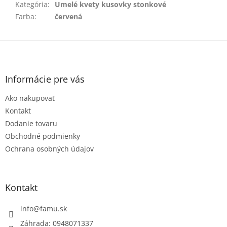
Kategória
:
Umelé kvety kusovky stonkové
Farba
:
červená
Z
á
p
ä
Informácie pre vás
t
Ako nakupovať
i
e
Kontakt
Dodanie tovaru
Obchodné podmienky
Ochrana osobných údajov
Kontakt
info
@
famu.sk
Záhrada: 0948071337