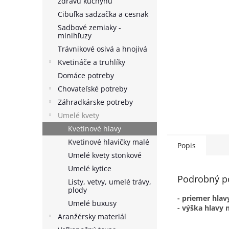
zdravú kuchyňu
Cibuľka sadzačka a cesnak
Sadbové zemiaky -
minihľuzy
Trávnikové osivá a hnojivá
Kvetináče a truhlíky
Domáce potreby
Chovateľské potreby
Záhradkárske potreby
Umelé kvety
Kvetinové hlavy
Kvetinové hlavičky malé
Popis
Umelé kvety stonkové
Umelé kytice
Podrobný p
Listy, vetvy, umelé trávy,
plody
- priemer hlav
Umelé buxusy
- výška hlavy n
Aranžérsky materiál