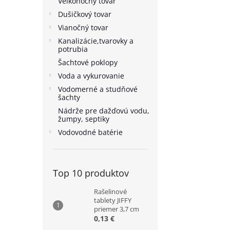
Veľkonočný tovar
Dušičkový tovar
Vianočný tovar
Kanalizácie,tvarovky a
potrubia
Šachtové poklopy
Voda a vykurovanie
Vodomerné a studňové
šachty
Nádrže pre dažďovú vodu,
žumpy, septiky
Vodovodné batérie
Top 10 produktov
Rašelinové
tablety JIFFY
priemer 3,7 cm
0,13 €