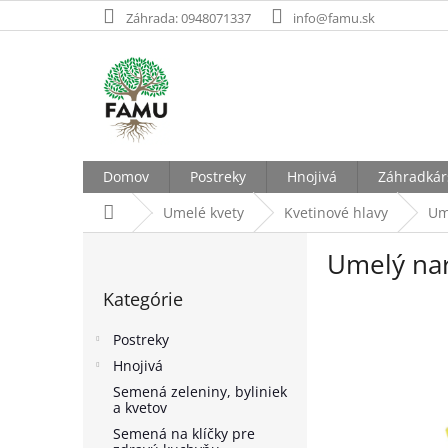
Prejsť
Záhrada: 0948071337
info@famu.sk
na
obsah
Domov
Postreky
Hnojivá
Záhradkár
Domov
Umelé kvety
Kvetinové hlavy
Um
B
Umelý nar
o
Preskočiť
č
Kategórie
kategórie
n
ý
Postreky
p
Hnojivá
a
Semená zeleniny, byliniek
n
a kvetov
e
Semená na klíčky pre
l