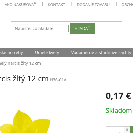
AKO NAKUPOVAŤ
KONTAKT
DODANIE TOVARU
OBCH
HĽADAŤ
ske potreby
Umelé kvety
Vodomerné a studňové šachty
elý narcis žltý 12 cm
cis žltý 12 cm
H36-01A
0,17 €
Jednotková
Sklado
cena: