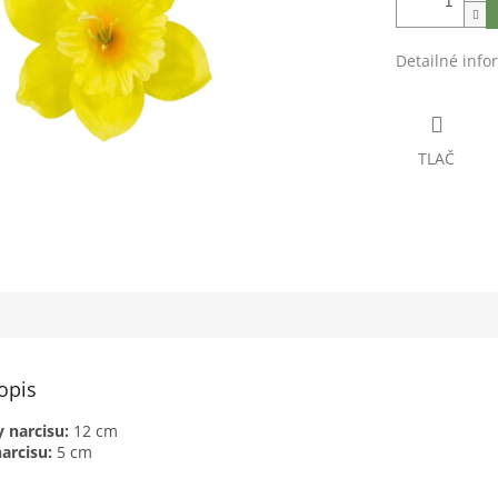
Detailné info
TLAČ
opis
y narcisu:
12 cm
arcisu:
5 cm