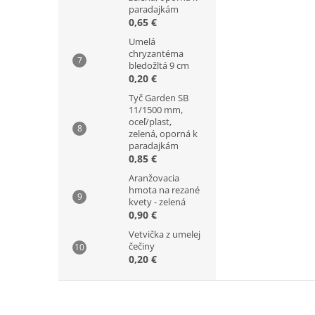
paradajkám
0,65 €
Umelá
chryzantéma
bledožltá 9 cm
0,20 €
Tyč Garden SB
11/1500 mm,
oceľ/plast,
zelená, oporná k
paradajkám
0,85 €
Aranžovacia
hmota na rezané
kvety - zelená
0,90 €
Vetvička z umelej
čečiny
0,20 €
Z
á