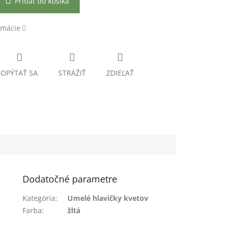
Pridať do košíka
rmácie
OPÝTAŤ SA
STRÁŽIŤ
ZDIEĽAŤ
Dodatočné parametre
Kategória
:
Umelé hlavičky kvetov
Farba
:
žltá