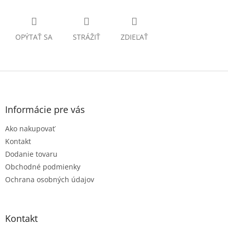
OPÝTAŤ SA
STRÁŽIŤ
ZDIEĽAŤ
Z
á
p
ä
Informácie pre vás
t
Ako nakupovať
i
e
Kontakt
Dodanie tovaru
Obchodné podmienky
Ochrana osobných údajov
Kontakt