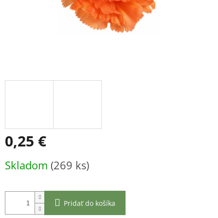
0,25 €
Jednotková
Skladom
(269 ks)
cena:
Pridať do košíka