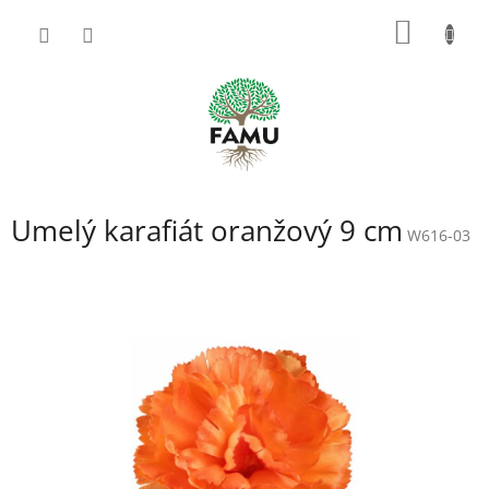
Prejsť
NÁKU
na
obsah
KOŠÍK
Umelý karafiát oranžový 9 cm
W616-03