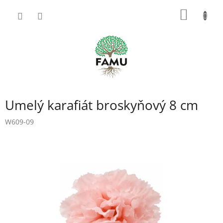
Prejsť
NÁKU
na
obsah
KOŠÍK
Umelý karafiát broskyňový 8 cm
W609-09