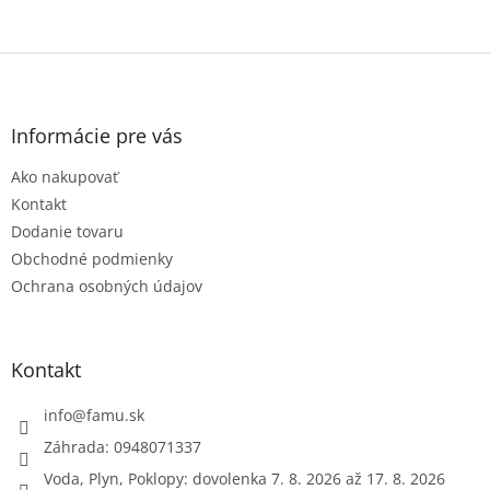
Z
á
p
ä
Informácie pre vás
t
Ako nakupovať
i
e
Kontakt
Dodanie tovaru
Obchodné podmienky
Ochrana osobných údajov
Kontakt
info
@
famu.sk
Záhrada: 0948071337
Voda, Plyn, Poklopy: dovolenka 7. 8. 2026 až 17. 8. 2026