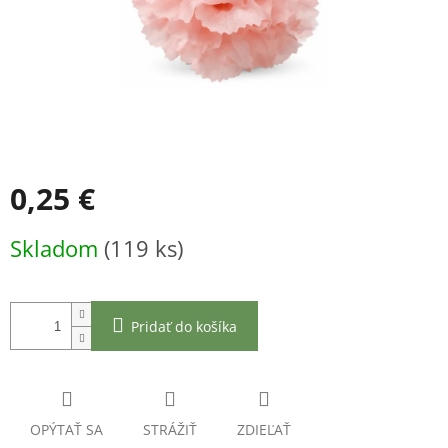
0,25 €
Jednotková
Skladom
(119 ks)
cena:
Pridať do košíka
OPÝTAŤ SA
STRÁŽIŤ
ZDIEĽAŤ