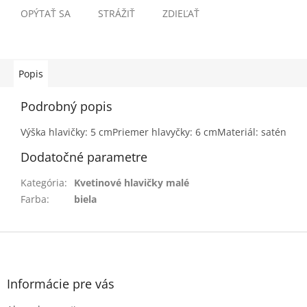
OPÝTAŤ SA
STRÁŽIŤ
ZDIEĽAŤ
Popis
Podrobný popis
Výška hlavičky: 5 cmPriemer hlavyčky: 6 cmMateriál: satén
Dodatočné parametre
Kategória
:
Kvetinové hlavičky malé
Farba
:
biela
Z
á
p
ä
Informácie pre vás
t