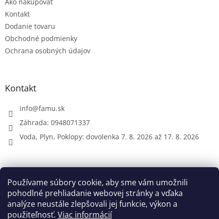
Ako nakupovať
i
e
Kontakt
Dodanie tovaru
Obchodné podmienky
Ochrana osobných údajov
Kontakt
info
@
famu.sk
Záhrada: 0948071337
Voda, Plyn, Poklopy: dovolenka 7. 8. 2026 až 17. 8. 2026
Prijímame online platby
Používame súbory cookie, aby sme vám umožnili
pohodlné prehliadanie webovej stránky a vďaka
analýze neustále zlepšovali jej funkcie, výkon a
použiteľnosť.
Viac informácií