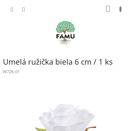
Prejsť
NÁKU
na
obsah
KOŠÍK
Umelá ružička biela 6 cm / 1 ks
W726-01